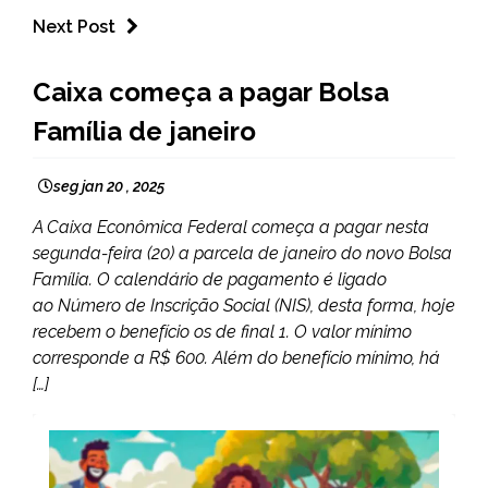
Next Post
BRASIL
Caixa começa a pagar Bolsa
NOTÍCIAS
Família de janeiro
seg jan 20 , 2025
A Caixa Econômica Federal começa a pagar nesta
segunda-feira (20) a parcela de janeiro do novo Bolsa
Família. O calendário de pagamento é ligado
ao Número de Inscrição Social (NIS), desta forma, hoje
recebem o benefício os de final 1. O valor mínimo
corresponde a R$ 600. Além do benefício mínimo, há
[…]