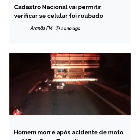
Cadastro Nacional vai permitir
BRASIL
verificar se celular foi roubado
NOTÍCIAS
Aranãs FM
1 ano ago
Homem morre após acidente de moto
CAPELINHA