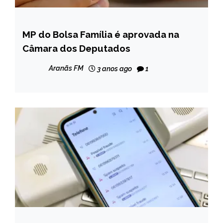
MP do Bolsa Família é aprovada na
BRASIL
Câmara dos Deputados
NOTÍCIAS
Aranãs FM
3 anos ago
1