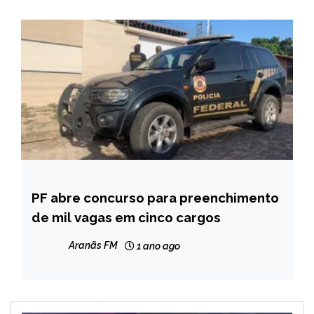
PF abre concurso para preenchimento
BRASIL
de mil vagas em cinco cargos
NOTÍCIAS
Aranãs FM
1 ano ago