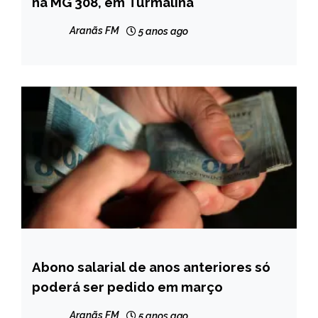
na MG 308, em Turmalina
MINAS
GERAIS
Aranãs FM
5 anos ago
NOTÍCIAS
Abono salarial de anos anteriores só
BRASIL
poderá ser pedido em março
NOTÍCIAS
Aranãs FM
5 anos ago