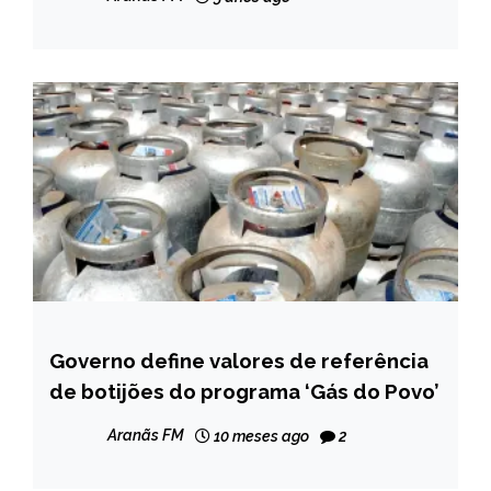
Governo define valores de referência
BRASIL
de botijões do programa ‘Gás do Povo’
NOTÍCIAS
Aranãs FM
10 meses ago
2