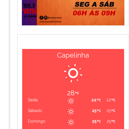
Capelinha
28
Sexta
22
22
Sábado
25
25
Domingo
25
25