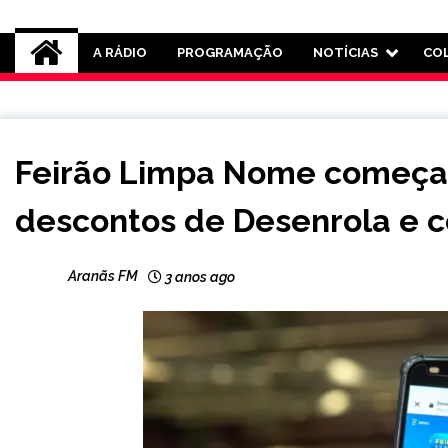
Rádio Aranãs 105.3
A RÁDIO
PROGRAMAÇÃO
NOTÍCIAS
CO
BRASIL
Feirão Limpa Nome começa
CAPELINHA
MINAS
descontos de Desenrola e c
GERAIS
NOTÍCIAS
Aranãs FM
3 anos ago