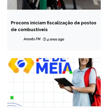
Procons iniciam fiscalização de postos
BRASIL
de combustíveis
CAPELINHA
NOTÍCIAS
Aranãs FM
4 anos ago