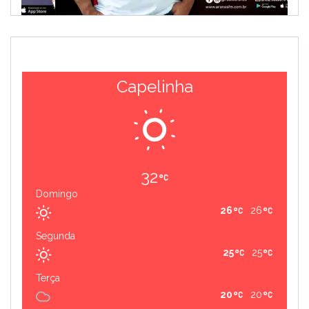
Capelinha
32
Domingo
26
26
Segunda
25
25
Terça
20
20