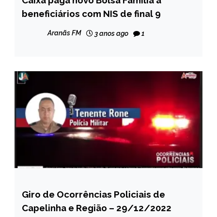
beneficiários com NIS de final 9
CAPELINHA
MINAS
Aranãs FM
3 anos ago
1
GERAIS
NOTÍCIAS
Giro de Ocorrências Policiais de
CAPELINHA
Capelinha e Região – 29/12/2022
NOTÍCIAS