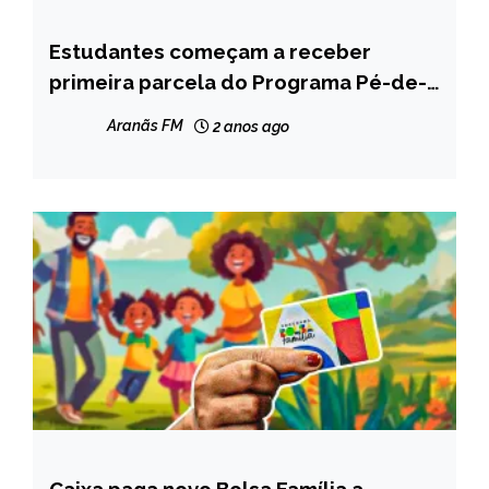
Estudantes começam a receber
BRASIL
primeira parcela do Programa Pé-de-
CAPELINHA
Meia
MINAS
Aranãs FM
2 anos ago
GERAIS
NOTÍCIAS
Caixa paga novo Bolsa Família a
BRASIL