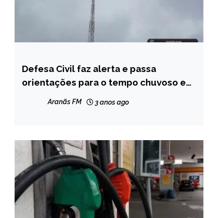
Defesa Civil faz alerta e passa
CAPELINHA
orientações para o tempo chuvoso em
NOTÍCIAS
Capelinha
Aranãs FM
3 anos ago