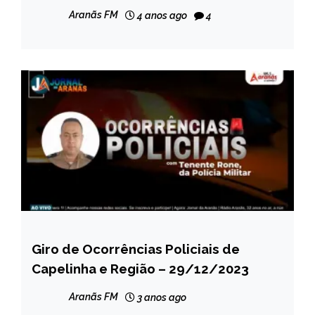
Aranãs FM
4 anos ago
4
Giro de Ocorrências Policiais de
CAPELINHA
Capelinha e Região – 29/12/2023
MINAS
GERAIS
Aranãs FM
3 anos ago
NOTÍCIAS