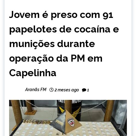
CAPELINHA
Jovem é preso com 91
papelotes de cocaína e
munições durante
operação da PM em
Capelinha
Aranãs FM
2 meses ago
1