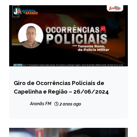
Giro de Ocorrências Policiais de
CAPELINHA
Capelinha e Região – 26/06/2024
MINAS
GERAIS
Aranãs FM
2 anos ago
NOTÍCIAS