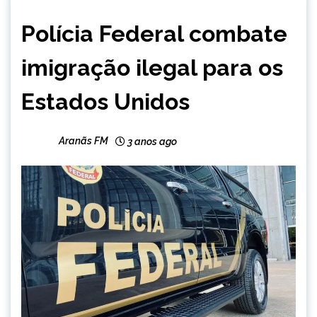
BRASIL
Polícia Federal combate
MINAS
GERAIS
imigração ilegal para os
NOTÍCIAS
Estados Unidos
Aranãs FM
3 anos ago