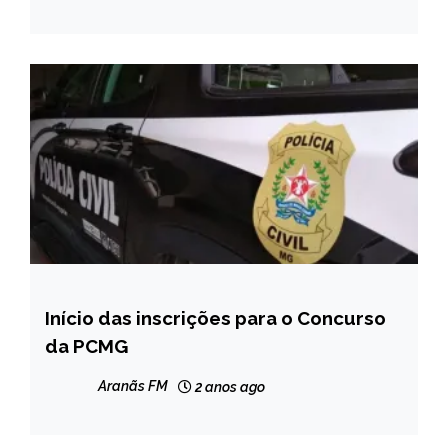
Início das inscrições para o Concurso
MINAS
GERAIS
da PCMG
NOTÍCIAS
Aranãs FM
2 anos ago