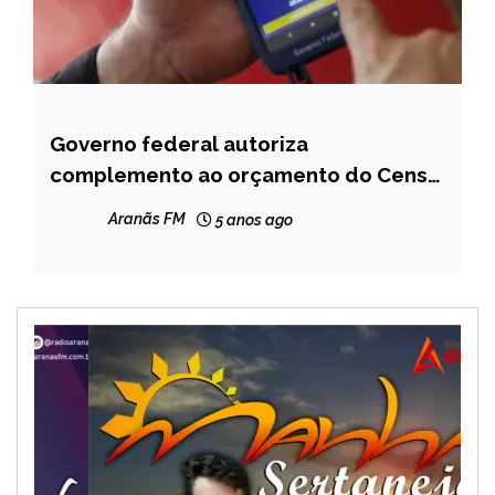
Governo federal autoriza
BRASIL
complemento ao orçamento do Censo
NOTÍCIAS
2022
Aranãs FM
5 anos ago