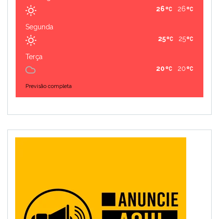
26
26
Segunda
25
25
Terça
20
20
Previsão completa