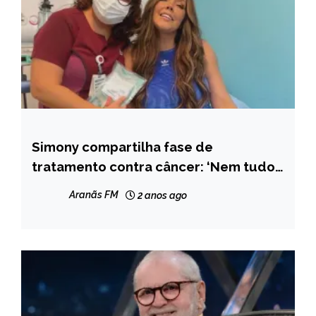
Simony compartilha fase de
ENTRETENIMENTO
tratamento contra câncer: ‘Nem tudo
é close’
Aranãs FM
2 anos ago