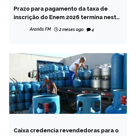
Prazo para pagamento da taxa de
BRASIL
inscrição do Enem 2026 termina nesta
NOTÍCIAS
quarta-feira (17)
Aranãs FM
2 meses ago
4
Caixa credencia revendedoras para o
BRASIL