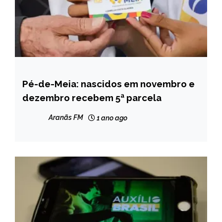
Pé-de-Meia: nascidos em novembro e
BRASIL
dezembro recebem 5ª parcela
NOTÍCIAS
Aranãs FM
1 ano ago