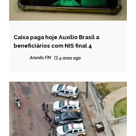
Caixa paga hoje Auxílio Brasil a
BRASIL
beneficiários com NIS final 4
NOTÍCIAS
Aranãs FM
4 anos ago