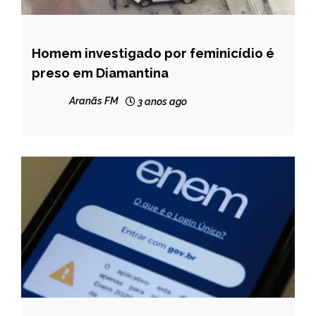
Homem investigado por feminicídio é
MINAS
GERAIS
preso em Diamantina
NOTÍCIAS
Aranãs FM
3 anos ago