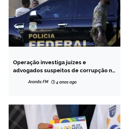
Operação investiga juízes e
BRASIL
advogados suspeitos de corrupção no
NOTÍCIAS
Ceará
Aranãs FM
4 anos ago