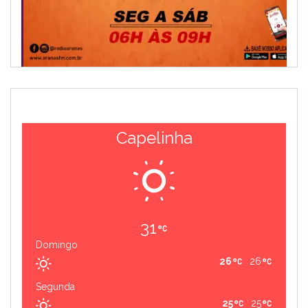
Capelinha
31
Domingo
26
26
Segunda
25
25