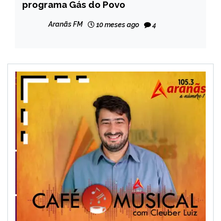
programa Gás do Povo
NOTÍCIAS
Aranãs FM
10 meses ago
4