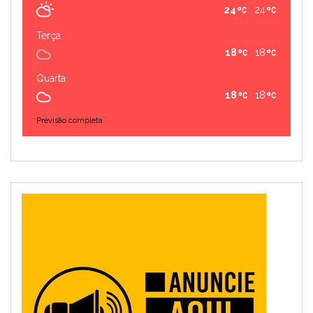
24
24
Terça
18
18
Quarta
18
18
Previsão completa