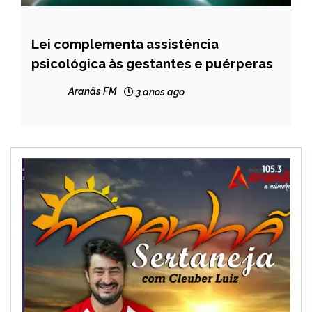
Lei complementa assistência
BRASIL
psicológica às gestantes e puérperas
CAPELINHA
MINAS
Aranãs FM
3 anos ago
GERAIS
NOTÍCIAS