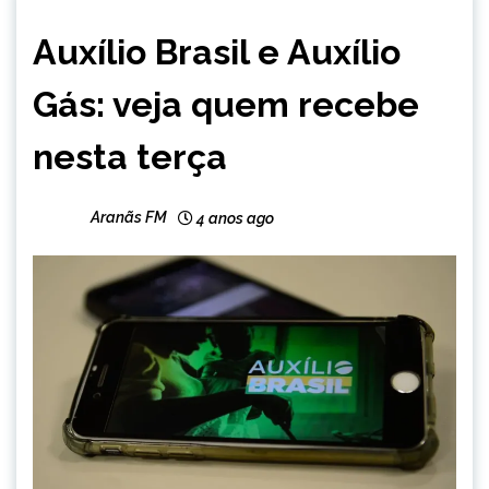
BRASIL
Auxílio Brasil e Auxílio
NOTÍCIAS
Gás: veja quem recebe
nesta terça
Aranãs FM
4 anos ago