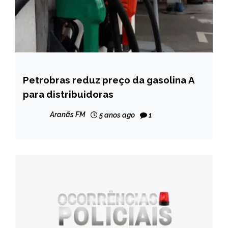
Petrobras reduz preço da gasolina A
BRASIL
para distribuidoras
NOTÍCIAS
Aranãs FM
5 anos ago
1