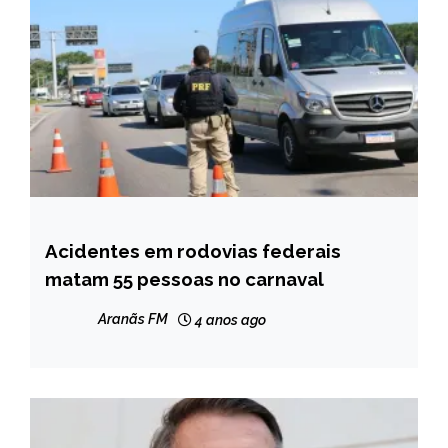
Acidentes em rodovias federais
BRASIL
matam 55 pessoas no carnaval
NOTÍCIAS
Aranãs FM
4 anos ago