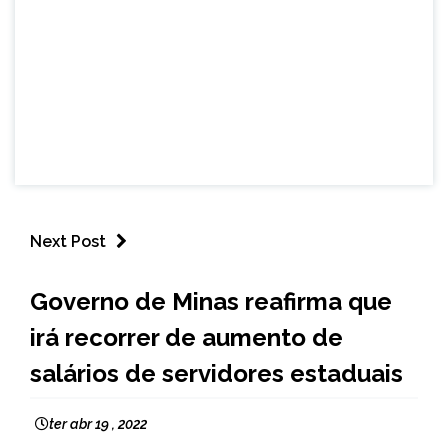
Next Post
MINAS
Governo de Minas reafirma que
GERAIS
irá recorrer de aumento de
NOTÍCIAS
salários de servidores estaduais
ter abr 19 , 2022