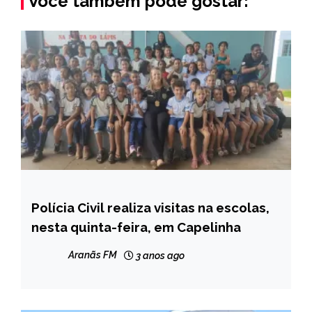
Você também pode gostar:
Polícia Civil realiza visitas na escolas,
CAPELINHA
nesta quinta-feira, em Capelinha
NOTÍCIAS
Aranãs FM
3 anos ago