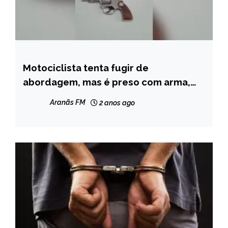
Motociclista tenta fugir de
MINAS
GERAIS
abordagem, mas é preso com arma,
em Nova Serrana
NOTÍCIAS
Aranãs FM
2 anos ago