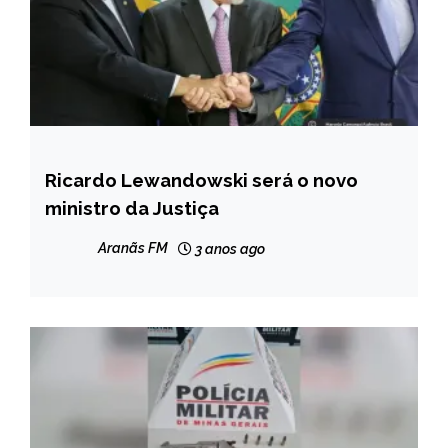
Ricardo Lewandowski será o novo
BRASIL
ministro da Justiça
NOTÍCIAS
Aranãs FM
3 anos ago