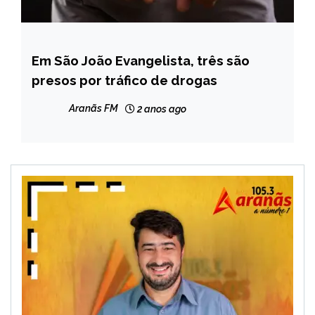
Em São João Evangelista, três são
MINAS
GERAIS
presos por tráfico de drogas
NOTÍCIAS
Aranãs FM
2 anos ago