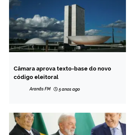
Câmara aprova texto-base do novo
BRASIL
código eleitoral
NOTÍCIAS
Aranãs FM
5 anos ago