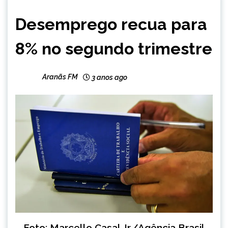
BRASIL
Desemprego recua para
NOTÍCIAS
8% no segundo trimestre
Aranãs FM
3 anos ago
Foto: Marcello Casal Jr./Agência Brasil