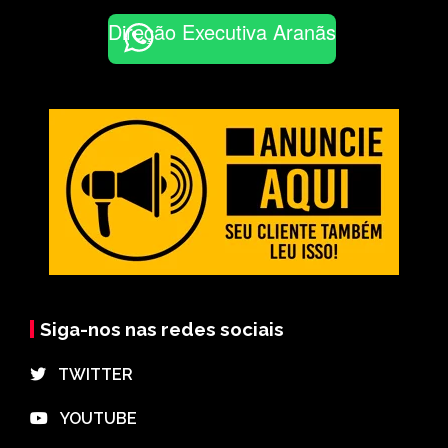
Direção Executiva Aranãs
Siga-nos nas redes sociais
⠀TWITTER
⠀YOUTUBE