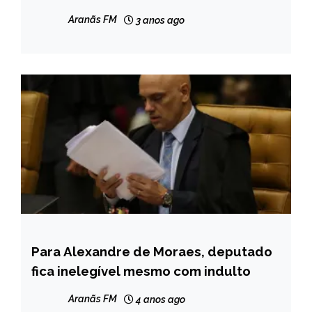
CAPELINHA
Aranãs FM
3 anos ago
MINAS
GERAIS
NOTÍCIAS
Para Alexandre de Moraes, deputado
BRASIL
fica inelegível mesmo com indulto
NOTÍCIAS
Aranãs FM
4 anos ago