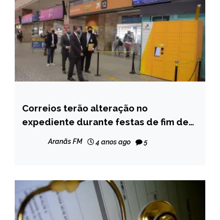
Correios terão alteração no
BRASIL
expediente durante festas de fim de
CAPELINHA
ano
MINAS
Aranãs FM
4 anos ago
5
GERAIS
NOTÍCIAS