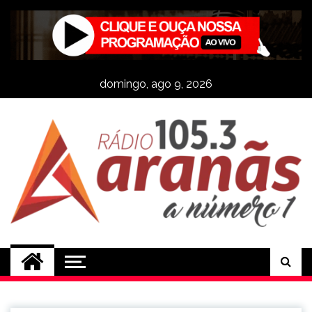
Skip
to
content
domingo, ago 9, 2026
Rádio Aranãs 105.3