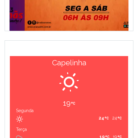
Capelinha
19
Segunda
24
24
Terça
19
19