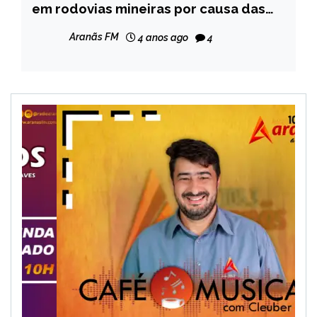
em rodovias mineiras por causa das
MINAS
chuvas
GERAIS
Aranãs FM
4 anos ago
4
NOTÍCIAS