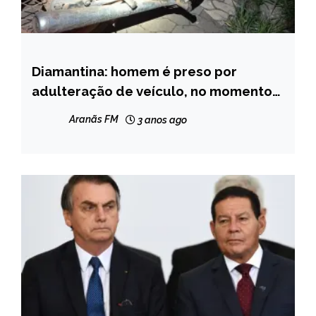
Diamantina: homem é preso por
CAPELINHA
adulteração de veículo, no momento
MINAS
da prisão ele estava embriagado
GERAIS
Aranãs FM
3 anos ago
NOTÍCIAS