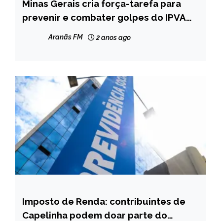
Minas Gerais cria força-tarefa para
CAPELINHA
prevenir e combater golpes do IPVA
MINAS
2025
GERAIS
Aranãs FM
2 anos ago
NOTÍCIAS
Imposto de Renda: contribuintes de
BRASIL
Capelinha podem doar parte do
NOTÍCIAS