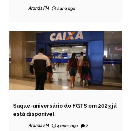
tributo devido
Aranãs FM
1 ano ago
Saque-aniversário do FGTS em 2023 já
BRASIL
está disponível
NOTÍCIAS
Aranãs FM
4 anos ago
2