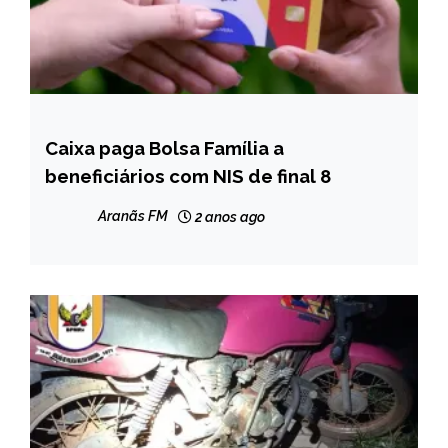
Caixa paga Bolsa Família a
BRASIL
beneficiários com NIS de final 8
NOTÍCIAS
Aranãs FM
2 anos ago