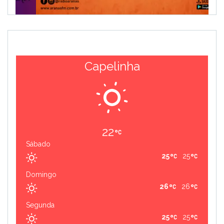
Capelinha
22
Sábado
25
25
Domingo
26
26
Segunda
25
25