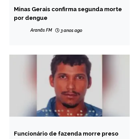
Minas Gerais confirma segunda morte
MINAS
GERAIS
por dengue
NOTÍCIAS
Aranãs FM
3 anos ago
Funcionário de fazenda morre preso
CAPELINHA