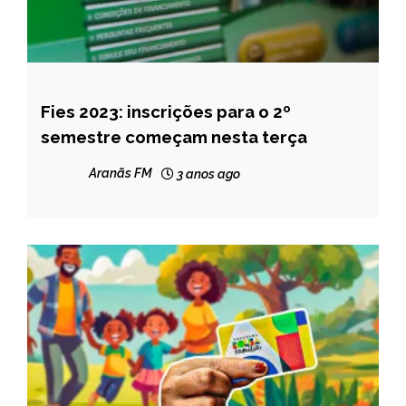
Fies 2023: inscrições para o 2º
BRASIL
semestre começam nesta terça
CAPELINHA
MINAS
Aranãs FM
3 anos ago
GERAIS
NOTÍCIAS