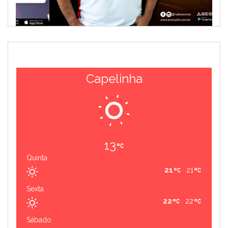
Capelinha
13
Quinta
21
21
Sexta
22
22
Sábado