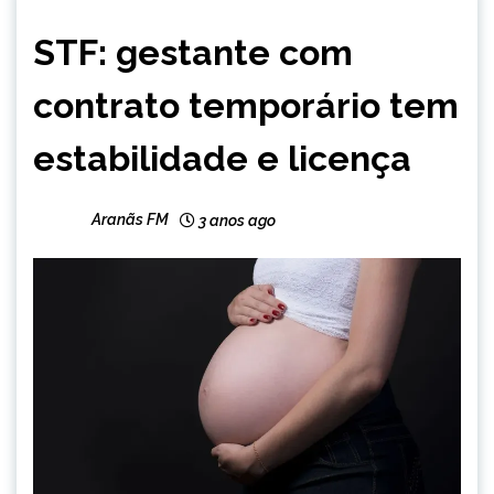
BRASIL
STF: gestante com
NOTÍCIAS
contrato temporário tem
estabilidade e licença
Aranãs FM
3 anos ago