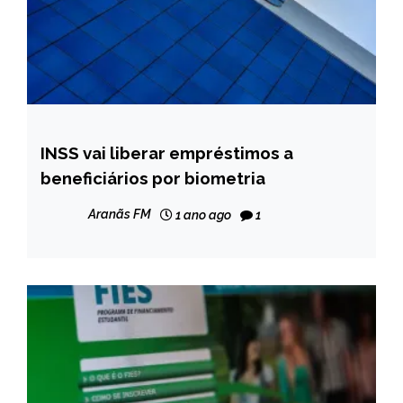
INSS vai liberar empréstimos a
BRASIL
beneficiários por biometria
NOTÍCIAS
Aranãs FM
1 ano ago
1