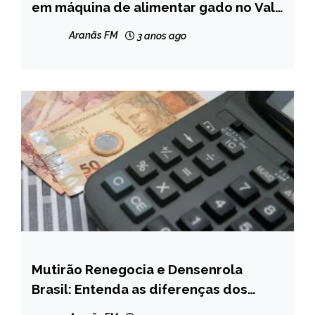
em máquina de alimentar gado no Vale
MINAS
do Mucuri
GERAIS
Aranãs FM
3 anos ago
NOTÍCIAS
Mutirão Renegocia e Densenrola
BRASIL
Brasil: Entenda as diferenças dos
CAPELINHA
programas