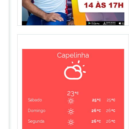
Capelinha
23
Sábado
25
25
Domingo
26
26
Segunda
26
26