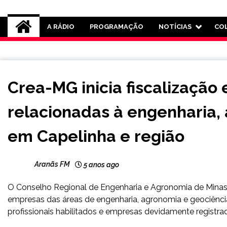
Rádio Aranãs 105.3
A RÁDIO
PROGRAMAÇÃO
NOTÍCIAS
CO
CAPELINHA
Crea-MG inicia fiscalizaçã
MINAS
GERAIS
relacionadas à engenharia,
NOTÍCIAS
em Capelinha e região
Aranãs FM
5 anos ago
O Conselho Regional de Engenharia e Agronomia de Minas 
empresas das áreas de engenharia, agronomia e geociência
profissionais habilitados e empresas devidamente registr