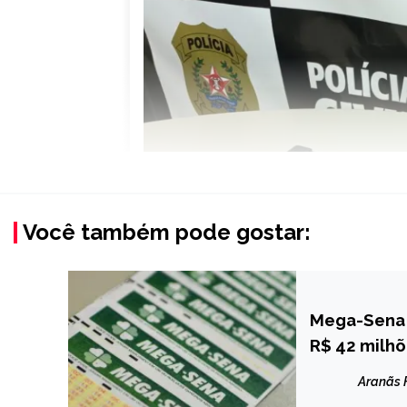
Você também pode gostar:
Mega-Sena 
BRASIL
R$ 42 milh
NOTÍCIAS
Aranãs