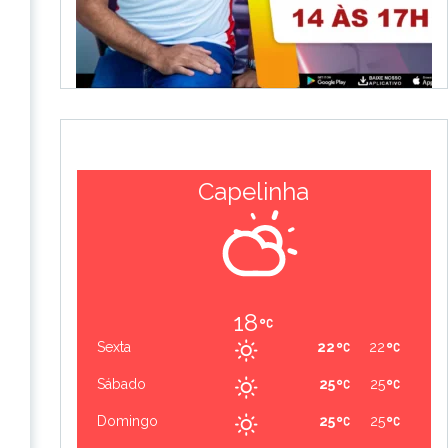
Capelinha
18
Sexta
22
22
Sábado
25
25
Domingo
25
25