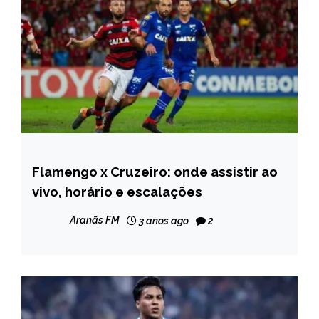
Flamengo x Cruzeiro: onde assistir ao
ESPORTES
vivo, horário e escalações
Aranãs FM
3 anos ago
2