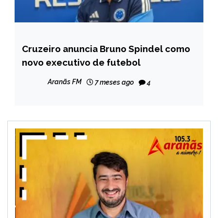
Cruzeiro anuncia Bruno Spindel como
ESPORTES
novo executivo de futebol
Aranãs FM
7 meses ago
4