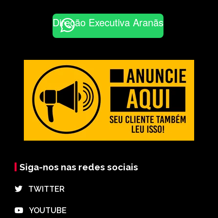
Direção Executiva Aranãs
Siga-nos nas redes sociais
⠀TWITTER
⠀YOUTUBE