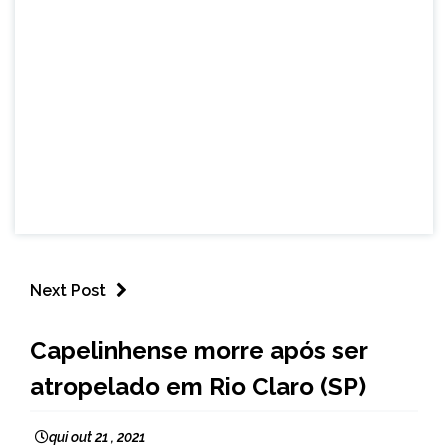
Next Post
CAPELINHA
Capelinhense morre após ser
NOTÍCIAS
atropelado em Rio Claro (SP)
qui out 21 , 2021