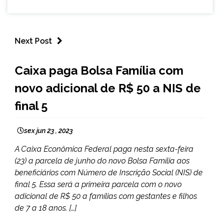
Next Post
BRASIL
Caixa paga Bolsa Família com
NOTÍCIAS
novo adicional de R$ 50 a NIS de
final 5
sex jun 23 , 2023
A Caixa Econômica Federal paga nesta sexta-feira
(23) a parcela de junho do novo Bolsa Família aos
beneficiários com Número de Inscrição Social (NIS) de
final 5. Essa será a primeira parcela com o novo
adicional de R$ 50 a famílias com gestantes e filhos
de 7 a 18 anos. […]