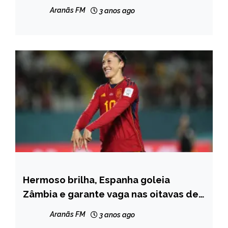
Libertadores
Aranãs FM
3 anos ago
Hermoso brilha, Espanha goleia
ESPORTES
Zâmbia e garante vaga nas oitavas de
final
Aranãs FM
3 anos ago