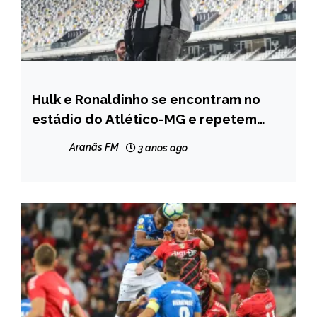
Hulk e Ronaldinho se encontram no
ESPORTES
estádio do Atlético-MG e repetem
comemoração icônica
Aranãs FM
3 anos ago