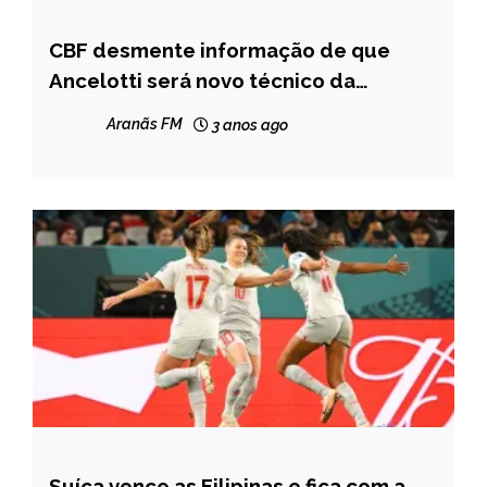
CBF desmente informação de que
ESPORTES
Ancelotti será novo técnico da
seleção
Aranãs FM
3 anos ago
Suíça vence as Filipinas e fica com a
ESPORTES