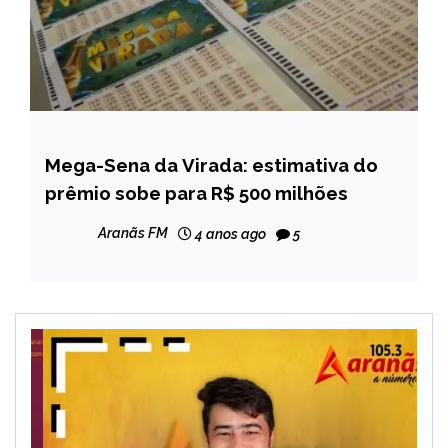
Mega-Sena da Virada: estimativa do
BRASIL
prêmio sobe para R$ 500 milhões
NOTÍCIAS
Aranãs FM
4 anos ago
5