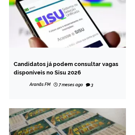
Candidatos já podem consultar vagas
BRASIL
disponíveis no Sisu 2026
NOTÍCIAS
Aranãs FM
7 meses ago
3