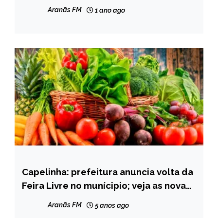
Chapada do Norte, Minas Novas e
MINAS
Aranãs FM
1 ano ago
Turmalina
GERAIS
NOTÍCIAS
Capelinha: prefeitura anuncia volta da
CAPELINHA
Feira Livre no munícipio; veja as novas
NOTÍCIAS
regras
Aranãs FM
5 anos ago