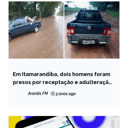
Em Itamarandiba, dois homens foram
CAPELINHA
presos por receptação e adulteração
MINAS
de veículo
GERAIS
Aranãs FM
5 anos ago
NOTÍCIAS