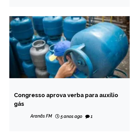
Congresso aprova verba para auxílio
BRASIL
gás
NOTÍCIAS
Aranãs FM
5 anos ago
1