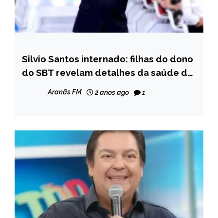
Silvio Santos internado: filhas do dono
ENTRETENIMENTO
do SBT revelam detalhes da saúde do
pai
Aranãs FM
2 anos ago
1