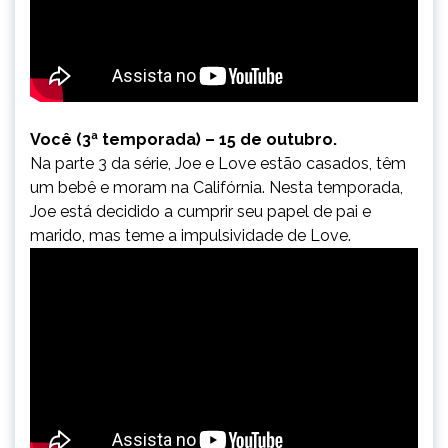
Você (3ª temporada) – 15 de outubro.
Na parte 3 da série, Joe e Love estão casados, têm
um bebê e moram na Califórnia. Nesta temporada,
Joe está decidido a cumprir seu papel de pai e
marido, mas teme a impulsividade de Love.