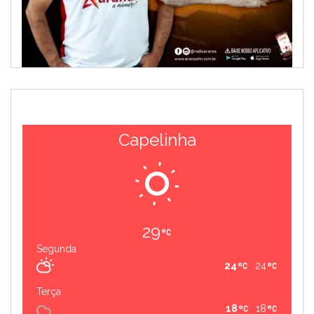
Capelinha
29
Segunda
24
24
Terça
18
18