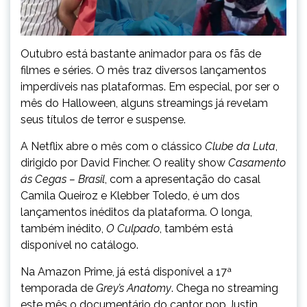
Outubro está bastante animador para os fãs de
filmes e séries. O mês traz diversos lançamentos
imperdíveis nas plataformas. Em especial, por ser o
mês do Halloween, alguns streamings já revelam
seus títulos de terror e suspense.
A Netflix abre o mês com o clássico
Clube da Luta
,
dirigido por David Fincher. O reality show
Casamento
ás Cegas – Brasil
, com a apresentação do casal
Camila Queiroz e Klebber Toledo, é um dos
lançamentos inéditos da plataforma. O longa,
também inédito,
O Culpado
, também está
disponível no catálogo.
Na Amazon Prime, já está disponível a 17ª
temporada de
Grey’s Anatomy
. Chega no streaming
este mês o documentário do cantor pop Justin