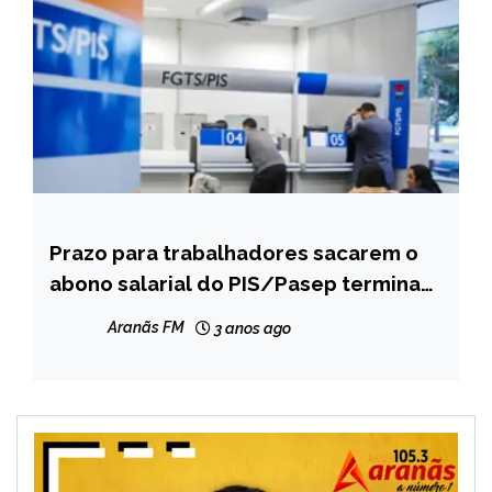
Prazo para trabalhadores sacarem o
BRASIL
abono salarial do PIS/Pasep termina
CAPELINHA
hoje
MINAS
Aranãs FM
3 anos ago
GERAIS
NOTÍCIAS