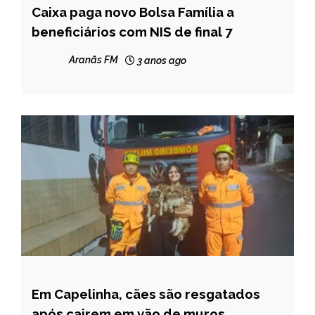
Caixa paga novo Bolsa Família a
BRASIL
beneficiários com NIS de final 7
CAPELINHA
MINAS
Aranãs FM
3 anos ago
GERAIS
NOTÍCIAS
Em Capelinha, cães são resgatados
CAPELINHA
após cairem em vão de muros