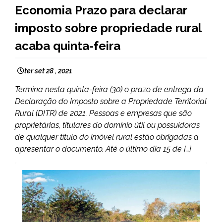
BRASIL
Economia Prazo para declarar
NOTÍCIAS
imposto sobre propriedade rural
acaba quinta-feira
ter set 28 , 2021
Termina nesta quinta-feira (30) o prazo de entrega da
Declaração do Imposto sobre a Propriedade Territorial
Rural (DITR) de 2021. Pessoas e empresas que são
proprietárias, titulares do domínio útil ou possuidoras
de qualquer título do imóvel rural estão obrigadas a
apresentar o documento. Até o último dia 15 de […]