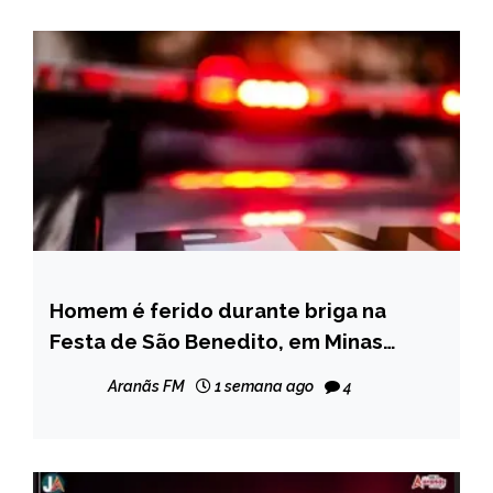
Homem é ferido durante briga na
MINAS
GERAIS
Festa de São Benedito, em Minas
Novas
NOTÍCIAS
Aranãs FM
1 semana ago
4