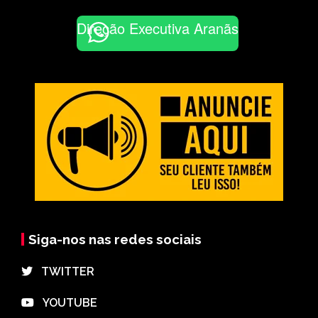
Direção Executiva Aranãs
Siga-nos nas redes sociais
⠀TWITTER
⠀YOUTUBE