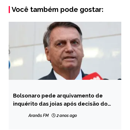
Você também pode gostar:
Bolsonaro pede arquivamento de
NOTÍCIAS
inquérito das joias após decisão do
TCU sobre Lula; entenda
Aranãs FM
2 anos ago