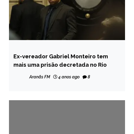
Ex-vereador Gabriel Monteiro tem
BRASIL
mais uma prisão decretada no Rio
NOTÍCIAS
Aranãs FM
4 anos ago
8