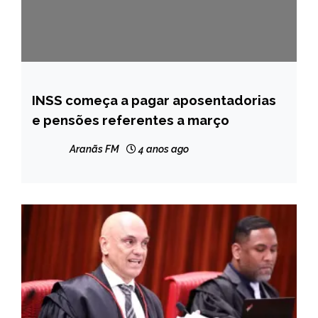
INSS começa a pagar aposentadorias
BRASIL
e pensões referentes a março
NOTÍCIAS
Aranãs FM
4 anos ago