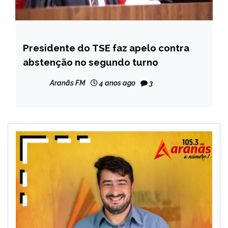
Presidente do TSE faz apelo contra
BRASIL
abstenção no segundo turno
NOTÍCIAS
Aranãs FM
4 anos ago
3