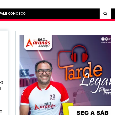
FALE CONOSCO
R)
l
to