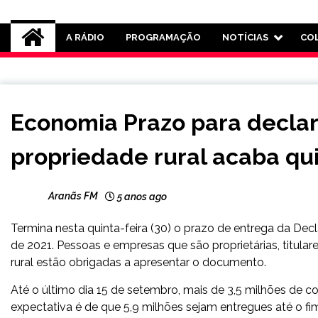
Rádio Aranãs 105.3
A RÁDIO
PROGRAMAÇÃO
NOTÍCIAS
CO
BRASIL
Economia Prazo para declar
NOTÍCIAS
propriedade rural acaba qui
Aranãs FM
5 anos ago
Termina nesta quinta-feira (30) o prazo de entrega da Decl
de 2021. Pessoas e empresas que são proprietárias, titular
rural estão obrigadas a apresentar o documento.
Até o último dia 15 de setembro, mais de 3,5 milhões de co
expectativa é de que 5,9 milhões sejam entregues até o f