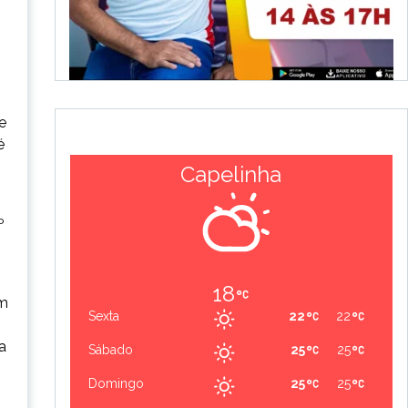
e
é
Capelinha
º
18
om
Sexta
22
22
a
Sábado
25
25
Domingo
25
25