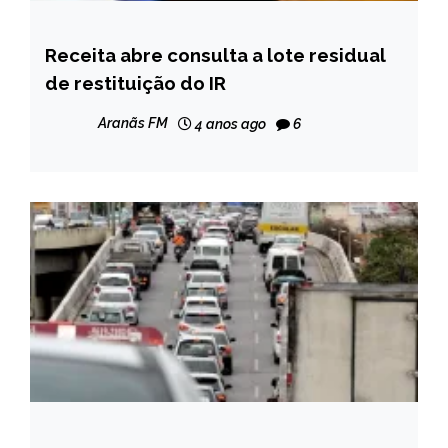
Receita abre consulta a lote residual
BRASIL
de restituição do IR
NOTÍCIAS
Aranãs FM
4 anos ago
6