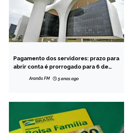
Pagamento dos servidores: prazo para
MINAS
GERAIS
abrir conta é prorrogado para 6 de
dezembro
NOTÍCIAS
Aranãs FM
5 anos ago