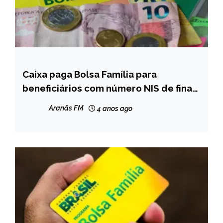
Caixa paga Bolsa Família para
BRASIL
beneficiários com número NIS de final
NOTÍCIAS
9; veja calendário de depósitos
Aranãs FM
4 anos ago