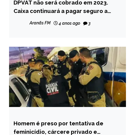
DPVAT não será cobrado em 2023.
BRASIL
Caixa continuará a pagar seguro a
NOTÍCIAS
vítimas de acidentes de trânsito
Aranãs FM
4 anos ago
3
Homem é preso por tentativa de
CAPELINHA
feminicídio, cárcere privado e
MINAS