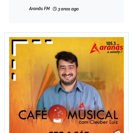
estupro, em Diamantina
GERAIS
Aranãs FM
3 anos ago
NOTÍCIAS