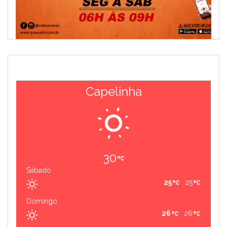
Capelinha
30
Sábado
25
25
Domingo
26
26