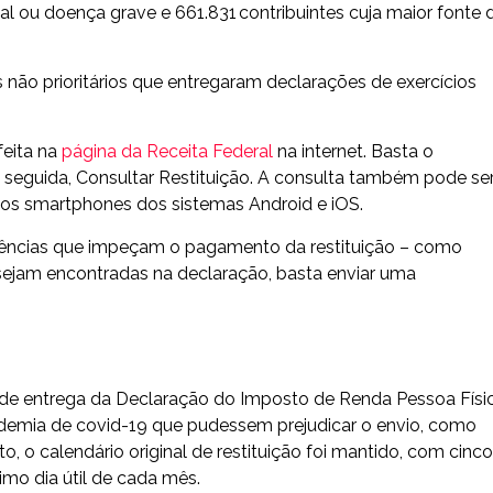
al ou doença grave e 661.831 contribuintes cuja maior fonte 
s não prioritários que entregaram declarações de exercícios
feita na
página da Receita Federal
na internet. Basta o
 seguida, Consultar Restituição. A consulta também pode se
a os smartphones dos sistemas Android e iOS.
endências que impeçam o pagamento da restituição – como
 sejam encontradas na declaração, basta enviar uma
zo de entrega da Declaração do Imposto de Renda Pessoa Físi
andemia de covid-19 que pudessem prejudicar o envio, como
o calendário original de restituição foi mantido, com cinco
mo dia útil de cada mês.