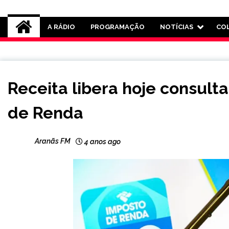
Rádio Aranãs 105.3
A RÁDIO
PROGRAMAÇÃO
NOTÍCIAS
CO
BRASIL
Receita libera hoje consult
NOTÍCIAS
de Renda
Aranãs FM
4 anos ago