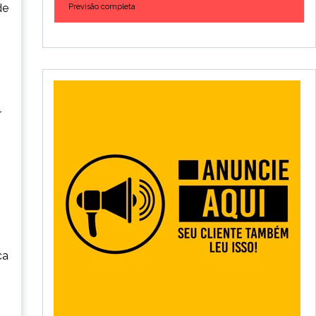
de
Previsão completa
r
ca