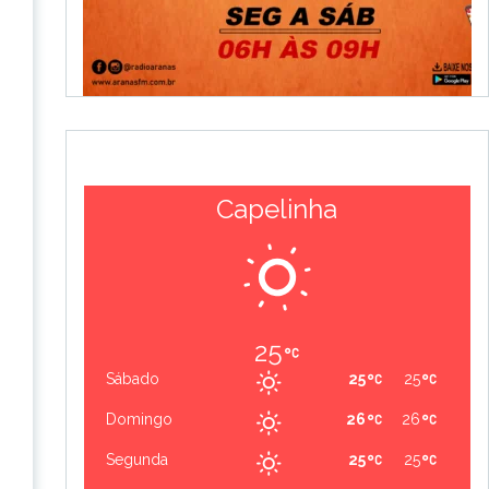
Capelinha
25
Sábado
25
25
Domingo
26
26
Segunda
25
25