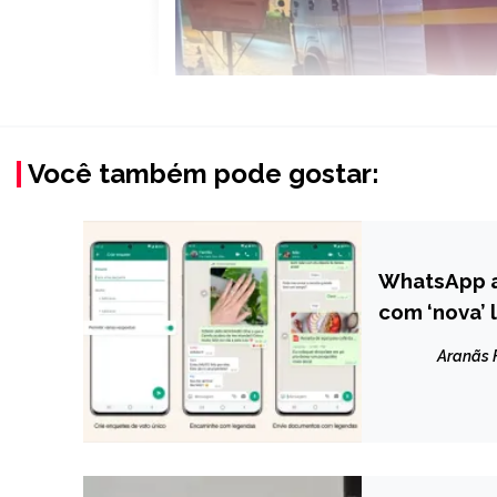
Você também pode gostar:
WhatsApp a
BRASIL
com ‘nova’ 
NOTÍCIAS
Aranãs