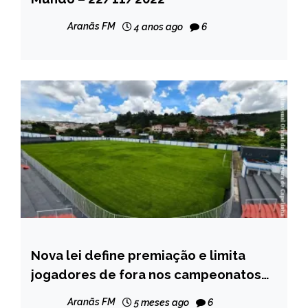
NOTÍCIAS
Aranãs FM
4 anos ago
6
Nova lei define premiação e limita
CAPELINHA
jogadores de fora nos campeonatos
ESPORTES
de Capelinha
NOTÍCIAS
Aranãs FM
5 meses ago
6