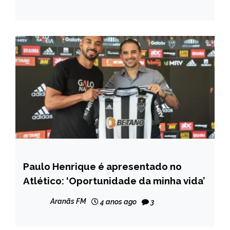
Paulo Henrique é apresentado no
ESPORTES
Atlético: ‘Oportunidade da minha vida’
Aranãs FM
4 anos ago
3