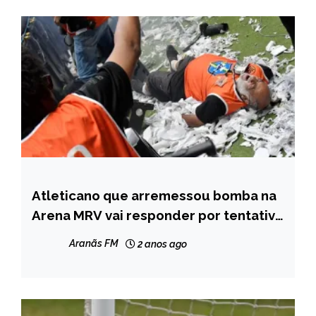
Atleticano que arremessou bomba na
ESPORTES
Arena MRV vai responder por tentativa
MINAS
de homicídio
GERAIS
Aranãs FM
2 anos ago
NOTÍCIAS