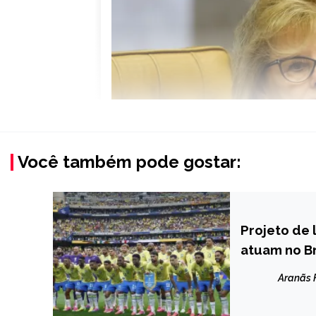
Você também pode gostar:
Projeto de
BRASIL
atuam no Br
ESPORTES
NOTÍCIAS
Aranãs