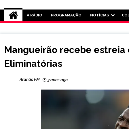
Rádio Aranãs 105.3
A RÁDIO
PROGRAMAÇÃO
NOTÍCIAS
CO
ESPORTES
Mangueirão recebe estreia d
Eliminatórias
Aranãs FM
3 anos ago