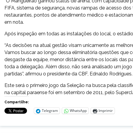
“O Mangueirão ganhou status de arena, com capacidade p
FIFA, sistema de segurança, novas rampas de acesso dos t
restaurantes, pontos de atendimento médico e estacioname
em nota.
Após inspeção em todas as instalações do local, o estád
“As decisões na atual gestão visam unicamente as melhores
Vamos buscar ao longo dessa eliminatória questões que c
desgaste da equipe, menor distância entre os locais das pa
toda a delegação. Além disso, não será analisado um jog
partidas”, afirmou o presidente da CBF, Ednaldo Rodrigues.
Este será o primeiro jogo da Seleção na busca pela classif
na capital paraense foi em setembro de 2011, pelo Supercl
Compartilhe:
Telegram
WhatsApp
Imprimir