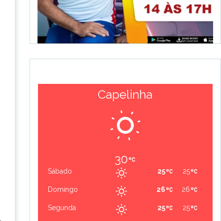
Capelinha
30
Sábado
25
25
Domingo
26
26
Segunda
25
25