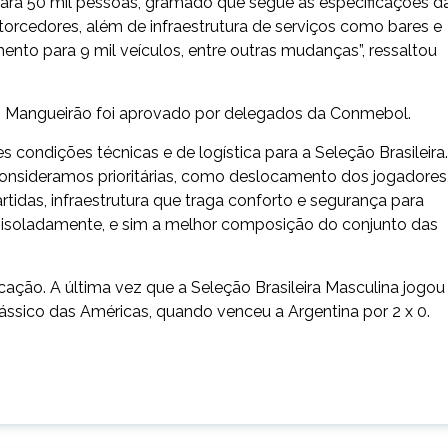
ara 50 mil pessoas, gramado que segue as especificações d
orcedores, além de infraestrutura de serviços como bares e
nto para 9 mil veículos, entre outras mudanças”, ressaltou
io Mangueirão foi aprovado por delegados da Conmebol.
 condições técnicas e de logística para a Seleção Brasileira.
onsideramos prioritárias, como deslocamento dos jogadores
rtidas, infraestrutura que traga conforto e segurança para
o isoladamente, e sim a melhor composição do conjunto das
icação. A última vez que a Seleção Brasileira Masculina jogou
ássico das Américas, quando venceu a Argentina por 2 x 0.