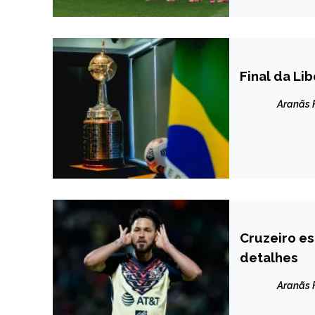
Final da Li
ESPORTES
Aranãs
Cruzeiro es
ESPORTES
detalhes
Aranãs