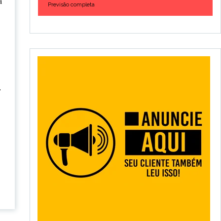
a
Previsão completa
,