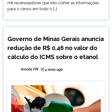
mil recenseadores que irão colher as informações
para o censo em todo o […]
MINAS
Governo de Minas Gerais anuncia
GERAIS
redução de R$ 0,46 no valor do
cálculo do ICMS sobre o etanol
Aranãs FM
4 anos ago