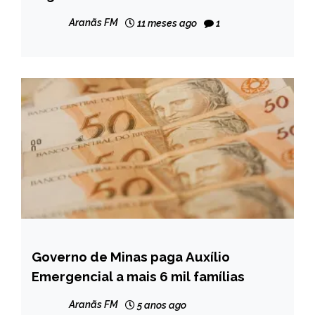
Aranãs FM
11 meses ago
1
Governo de Minas paga Auxílio
MINAS
GERAIS
Emergencial a mais 6 mil famílias
NOTÍCIAS
Aranãs FM
5 anos ago