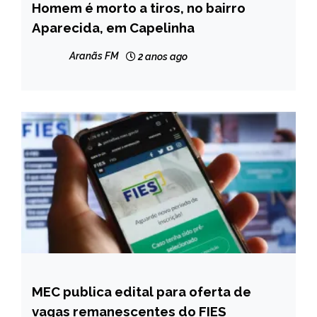
Homem é morto a tiros, no bairro
CAPELINHA
Aparecida, em Capelinha
NOTÍCIAS
Aranãs FM
2 anos ago
MEC publica edital para oferta de
BRASIL
vagas remanescentes do FIES
NOTÍCIAS