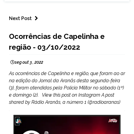
Next Post
CAPELINHA
Ocorrências de Capelinha e
NOTÍCIAS
região - 03/10/2022
seg out 3 , 2022
As ocorrências de Capelinha e região, que foram ao ar
na edição do Jornal da Aranãs desta segunda-feira
(3), foram atendidas pela Polícia Militar no sábado (1º)
e domingo (2). View this post on Instagram A post
shared by Rádio Aranãs, a número 1 (@radioaranas)