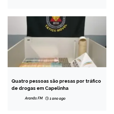
Quatro pessoas são presas por tráfico
CAPELINHA
de drogas em Capelinha
NOTÍCIAS
Aranãs FM
1 ano ago