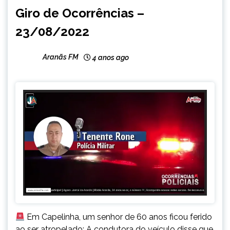
CAPELINHA
Giro de Ocorrências –
NOTÍCIAS
23/08/2022
Aranãs FM
4 anos ago
Em Capelinha, um senhor de 60 anos ficou ferido
ao ser atropelado; A condutora do veículo disse que