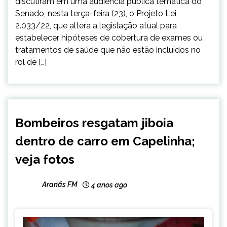
discutiram em uma audiência pública temática do
Senado, nesta terça-feira (23), o Projeto Lei
2.033/22, que altera a legislação atual para
estabelecer hipóteses de cobertura de exames ou
tratamentos de saúde que não estão incluídos no
rol de […]
CAPELINHA
Bombeiros resgatam jiboia
NOTÍCIAS
dentro de carro em Capelinha;
veja fotos
Aranãs FM
4 anos ago