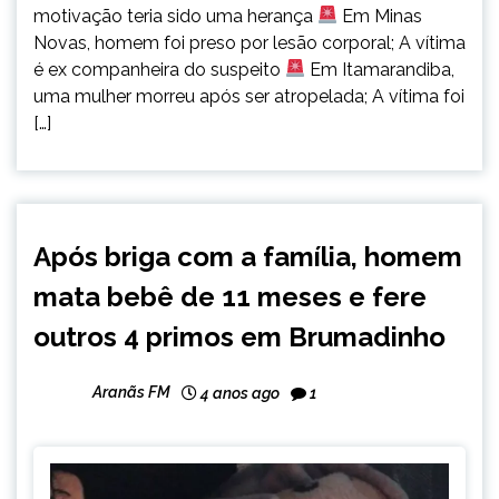
motivação teria sido uma herança
Em Minas
Novas, homem foi preso por lesão corporal; A vítima
é ex companheira do suspeito
Em Itamarandiba,
uma mulher morreu após ser atropelada; A vítima foi
[…]
MINAS
Após briga com a família, homem
GERAIS
mata bebê de 11 meses e fere
NOTÍCIAS
outros 4 primos em Brumadinho
Aranãs FM
4 anos ago
1