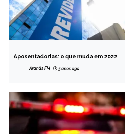
Aposentadorias: o que muda em 2022
BRASIL
NOTÍCIAS
Aranãs FM
5 anos ago