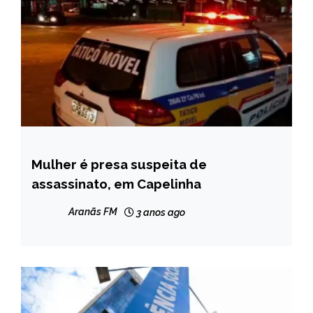
Mulher é presa suspeita de
CAPELINHA
assassinato, em Capelinha
NOTÍCIAS
Aranãs FM
3 anos ago