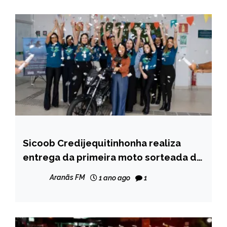
Sicoob Credijequitinhonha realiza
CAPELINHA
entrega da primeira moto sorteada da
MINAS
promoção Cooperado Premiado 2025
GERAIS
Aranãs FM
1 ano ago
1
NOTÍCIAS