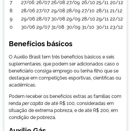
7
27/06
26/07
26/08
27/09
26/10
25/11
20/12
8
28/06
27/07
29/08
28/09
27/10
28/11
21/12
9
29/06
28/07
30/08
29/09
28/10
29/11
22/12
0
30/06
29/07
31/08
30/09
31/10
30/11
23/12
Benefícios básicos
O Auxílio Brasil tem três benefícios básicos e seis
suplementares, que podem ser adicionados caso o
beneficiário consiga emprego ou tenha filho que se
destaque em competições esportivas, científicas ou
acadêmicas.
Podem receber os benefícios extras as famílias com
renda
per capita
de até R$ 100, consideradas em
situação de extrema pobreza, e de até R$ 200, em
condição de pobreza.
Auxílio Gás