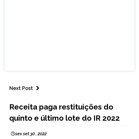
Next Post
BRASIL
Receita paga restituições do
NOTÍCIAS
quinto e último lote do IR 2022
sex set 30 , 2022