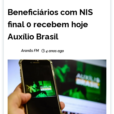
BRASIL
Beneficiários com NIS
NOTÍCIAS
final 0 recebem hoje
Auxílio Brasil
Aranãs FM
4 anos ago