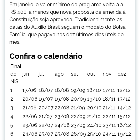
Em janeiro, o valor mínimo do programa voltará a
R$ 400, a menos que nova proposta de emenda à
Constituição seja aprovada. Tradicionalmente, as
datas do Auxílio Brasil seguem o modelo do Bolsa
Família, que pagava nos dez últimos dias úteis do
mês.
Confira o calendário
Final
do
jun
jul
ago
set
out
nov
dez
NIS
1
17/06
18/07
18/08
19/09
18/10
17/11
12/12
2
20/06
19/07
19/08
20/09
19/10
18/11
13/12
3
21/06
20/07
22/08
21/09
20/10
21/11
14/12
4
22/06
21/07
23/08
22/09
21/10
22/11
15/12
5
23/06
22/07
24/08
23/09
24/10
23/11
16/12
6
24/06
25/07
25/08
26/09
25/10
24/11
19/12