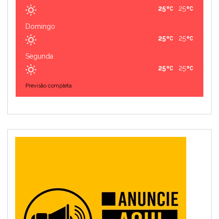
25
25
Domingo
25
25
Segunda
25
25
Previsão completa