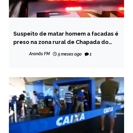
Suspeito de matar homem a facadas é
MINAS
GERAIS
preso na zona rural de Chapada do
Norte
NOTÍCIAS
Aranãs FM
5 meses ago
1