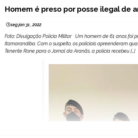
CAPELINHA
Homem é preso por posse ilegal de 
MINAS
GERAIS
seg jan 31 , 2022
NOTÍCIAS
Foto: Divulgação Polícia Militar Um homem de 61 anos foi pr
Itamarandiba. Com o suspeito, os policiais apreenderam qu
Tenente Rone para o Jornal da Aranãs, a polícia recebeu […]