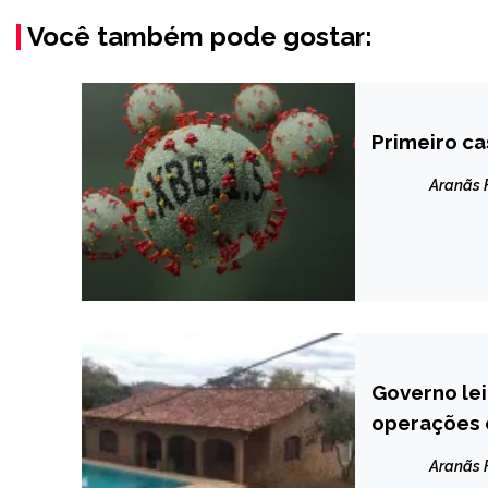
Você também pode gostar:
Primeiro ca
BRASIL
NOTÍCIAS
Aranãs
Governo lei
MINAS
GERAIS
operações c
NOTÍCIAS
Aranãs