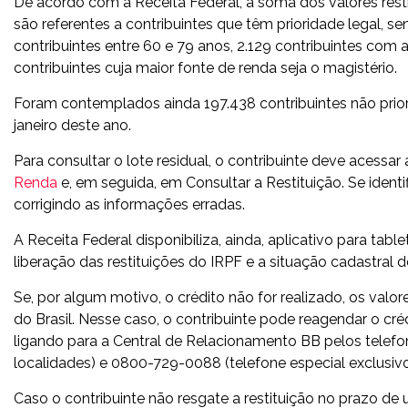
De acordo com a Receita Federal, a soma dos valores resti
são referentes a contribuintes que têm prioridade legal, s
contribuintes entre 60 e 79 anos, 2.129 contribuintes com 
contribuintes cuja maior fonte de renda seja o magistério.
Foram contemplados ainda 197.438 contribuintes não prior
janeiro deste ano.
Para consultar o lote residual, o contribuinte deve acessar
Renda
e, em seguida, em Consultar a Restituição. Se identi
corrigindo as informações erradas.
A Receita Federal disponibiliza, ainda, aplicativo para ta
liberação das restituições do IRPF e a situação cadastral 
Se, por algum motivo, o crédito não for realizado, os valo
do Brasil. Nesse caso, o contribuinte pode reagendar o cr
ligando para a Central de Relacionamento BB pelos telef
localidades) e 0800-729-0088 (telefone especial exclusivo 
Caso o contribuinte não resgate a restituição no prazo de 