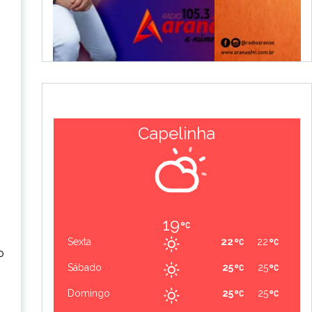
Capelinha
19
Sexta
22
22
o
Sábado
25
25
Domingo
25
25