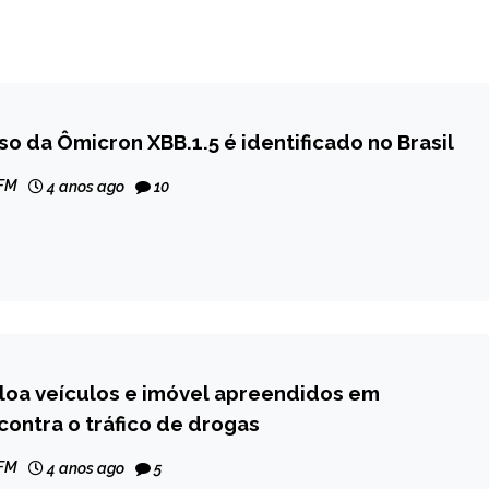
so da Ômicron XBB.1.5 é identificado no Brasil
 FM
4 anos ago
10
loa veículos e imóvel apreendidos em
ontra o tráfico de drogas
 FM
4 anos ago
5