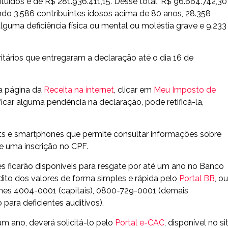
tuídos é de R$ 281.936.411,15. Desse total, R$ 96.664.742,30
endo 3.586 contribuintes idosos acima de 80 anos, 28.358
alguma deficiência física ou mental ou moléstia grave e 9.233
itários que entregaram a declaração até o dia 16 de
 a página da
Receita na internet
, clicar em
Meu Imposto de
ficar alguma pendência na declaração, pode retificá-la,
blets e smartphones que permite consultar informações sobre
de uma inscrição no CPF.
res ficarão disponíveis para resgate por até um ano no Banco
édito dos valores de forma simples e rápida pelo
Portal BB
, ou
ones 4004-0001 (capitais), 0800-729-0001 (demais
para deficientes auditivos).
um ano, deverá solicitá-lo pelo
Portal e-CAC
, disponível no si