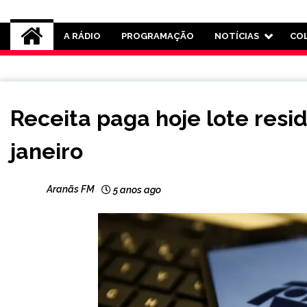
Rádio Aranãs 105.3
A RÁDIO
PROGRAMAÇÃO
NOTÍCIAS
CO
BRASIL
Receita paga hoje lote resid
NOTÍCIAS
janeiro
Aranãs FM
5 anos ago