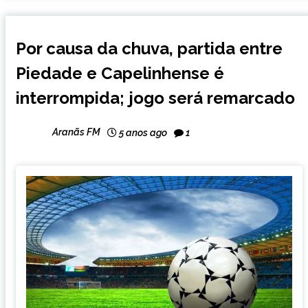
ESPORTES
Por causa da chuva, partida entre
NOTÍCIAS
Piedade e Capelinhense é
interrompida; jogo será remarcado
Aranãs FM
5 anos ago
1