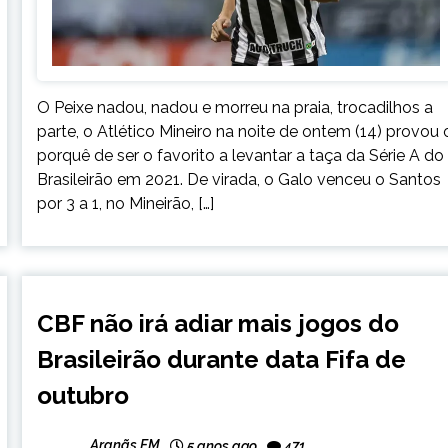
O Peixe nadou, nadou e morreu na praia, trocadilhos a
parte, o Atlético Mineiro na noite de ontem (14) provou 
porquê de ser o favorito a levantar a taça da Série A do
Brasileirão em 2021. De virada, o Galo venceu o Santos
por 3 a 1, no Mineirão, […]
ESPORTES
CBF não irá adiar mais jogos do
Brasileirão durante data Fifa de
outubro
Aranãs FM
5 anos ago
471