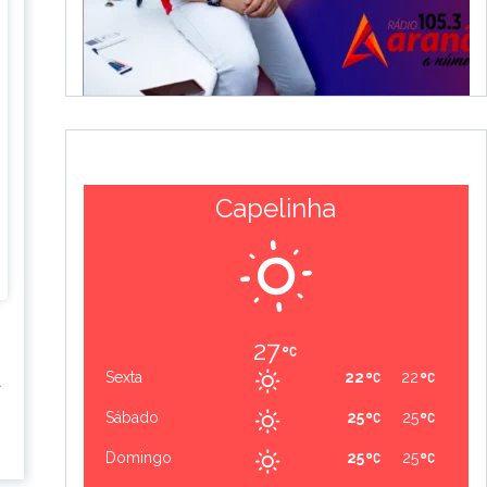
Capelinha
27
Sexta
22
22
a
Sábado
25
25
Domingo
25
25