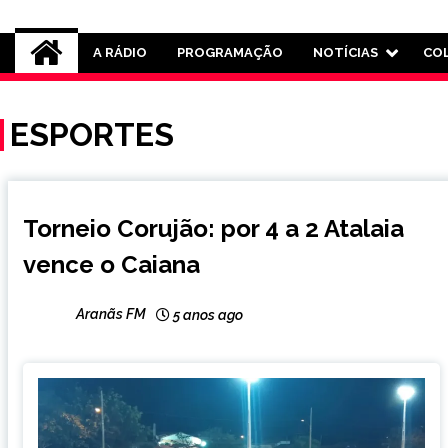
Rádio Aranãs 105.3
A RÁDIO
PROGRAMAÇÃO
NOTÍCIAS
CO
ESPORTES
CAPELINHA
Torneio Corujão: por 4 a 2 Atalaia
ESPORTES
vence o Caiana
Aranãs FM
5 anos ago