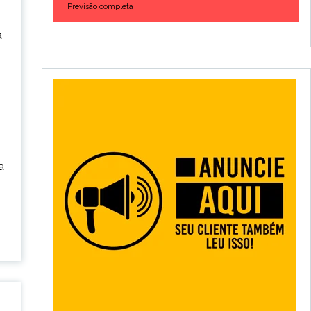
Previsão completa
a
a