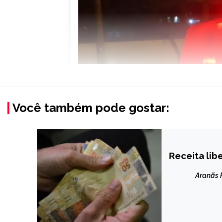
Você também pode gostar:
Receita lib
BRASIL
NOTÍCIAS
Aranãs