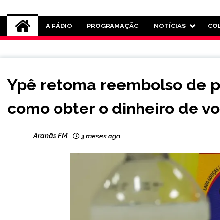
Rádio Aranãs 105.3
A RÁDIO
PROGRAMAÇÃO
NOTÍCIAS
CO
BRASIL
Ypê retoma reembolso de pr
NOTÍCIAS
como obter o dinheiro de vo
Aranãs FM
3 meses ago