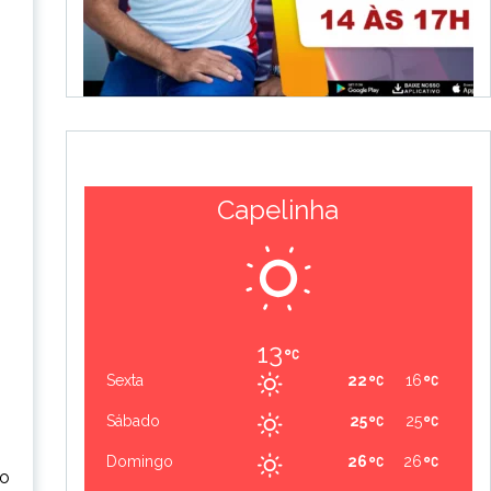
Capelinha
13
Sexta
22
16
Sábado
25
25
Domingo
26
26
to