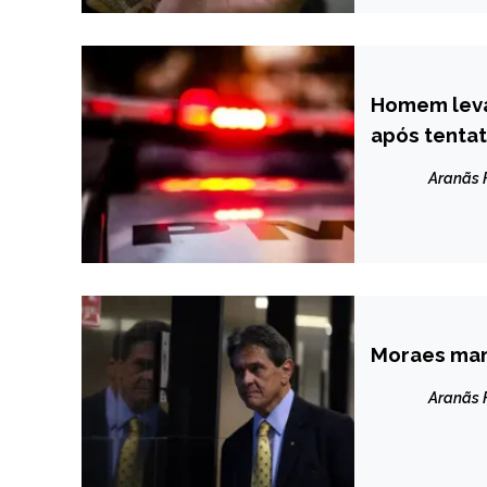
Homem leva
CAPELINHA
após tentat
NOTÍCIAS
Aranãs
Moraes man
BRASIL
NOTÍCIAS
Aranãs