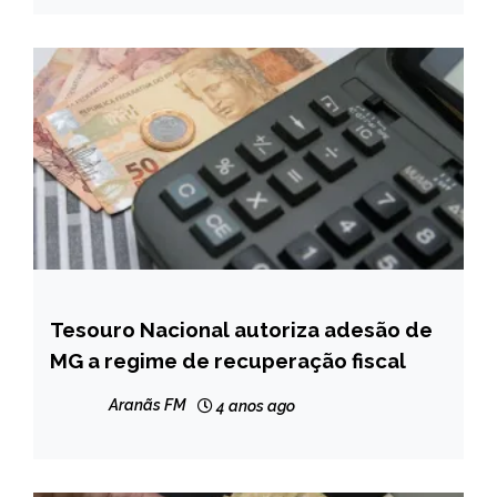
Tesouro Nacional autoriza adesão de
MINAS
GERAIS
MG a regime de recuperação fiscal
NOTÍCIAS
Aranãs FM
4 anos ago