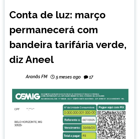
BRASIL
Conta de luz: março
CAPELINHA
MINAS
permanecerá com
GERAIS
NOTÍCIAS
bandeira tarifária verde,
diz Aneel
Aranãs FM
5 meses ago
17