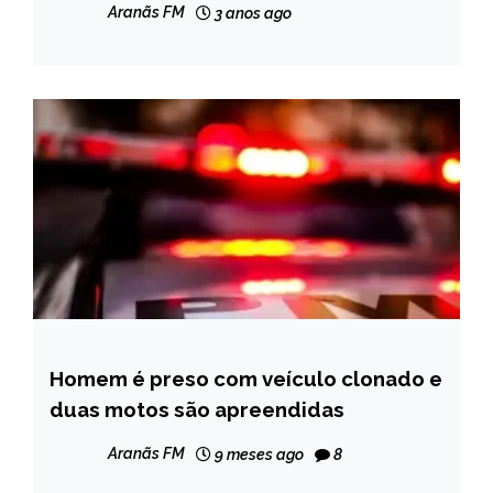
GERAIS
Aranãs FM
3 anos ago
NOTÍCIAS
Homem é preso com veículo clonado e
CAPELINHA
duas motos são apreendidas
NOTÍCIAS
Aranãs FM
9 meses ago
8