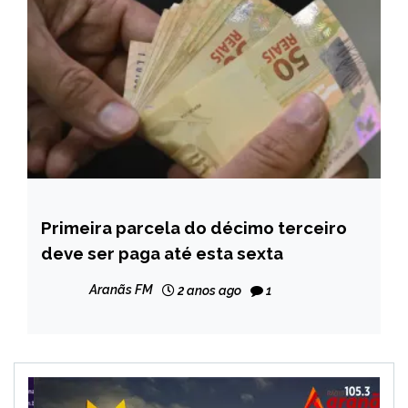
Primeira parcela do décimo terceiro
BRASIL
deve ser paga até esta sexta
NOTÍCIAS
Aranãs FM
2 anos ago
1