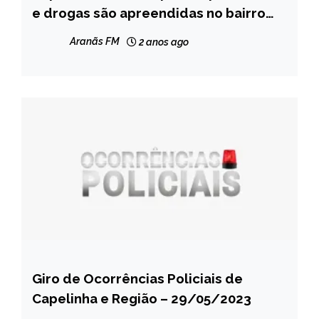
e drogas são apreendidas no bairro
NOTÍCIAS
Piedade
Aranãs FM
2 anos ago
Giro de Ocorrências Policiais de
CAPELINHA
Capelinha e Região – 29/05/2023
MINAS