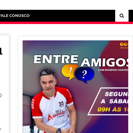
FALE CONOSCO
l
O
a