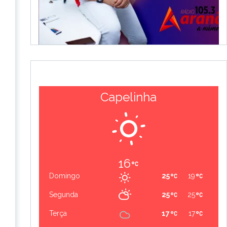
Capelinha
16
Domingo
25
19
Segunda
25
25
Terça
17
17