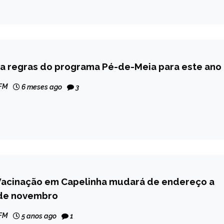
za regras do programa Pé-de-Meia para este ano
 FM
6 meses ago
3
Vacinação em Capelinha mudará de endereço a
 de novembro
 FM
5 anos ago
1