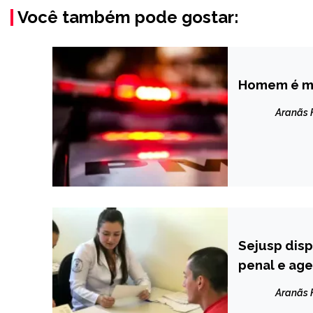
Você também pode gostar:
Homem é mor
CAPELINHA
NOTÍCIAS
Aranãs
Sejusp disp
CAPELINHA
penal e ag
MINAS
GERAIS
Aranãs
NOTÍCIAS