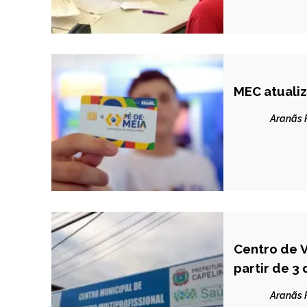
MEC atuali
BRASIL
NOTÍCIAS
Aranãs
Centro de 
CAPELINHA
partir de 3
NOTÍCIAS
Aranãs