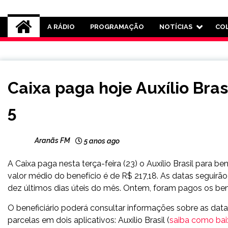
Rádio Aranãs 105.3
A RÁDIO
PROGRAMAÇÃO
NOTÍCIAS
CO
BRASIL
Caixa paga hoje Auxílio Bras
NOTÍCIAS
5
Aranãs FM
5 anos ago
A Caixa paga nesta terça-feira (23) o Auxílio Brasil para be
valor médio do benefício é de R$ 217,18. As datas seguirã
dez últimos dias úteis do mês. Ontem, foram pagos os bene
O beneficiário poderá consultar informações sobre as dat
parcelas em dois aplicativos: Auxílio Brasil (
saiba como baixa