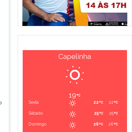
Capelinha
19
o
Sexta
22
22
Sábado
25
25
Domingo
26
26