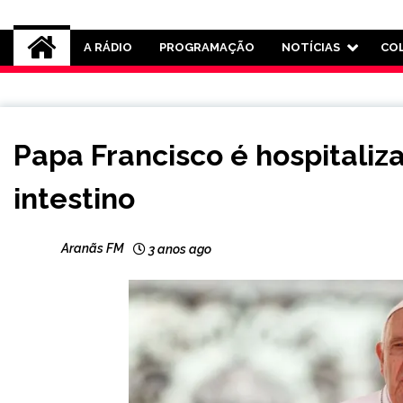
Rádio Aranãs 105.3
A RÁDIO
PROGRAMAÇÃO
NOTÍCIAS
CO
INTERNACIONAL
Papa Francisco é hospitaliza
NOTÍCIAS
intestino
Aranãs FM
3 anos ago