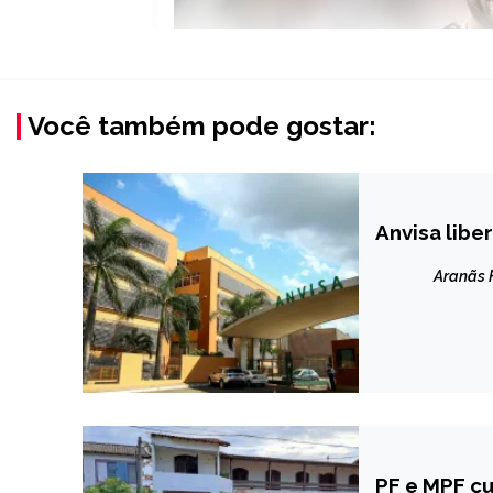
Você também pode gostar:
Anvisa libe
BRASIL
NOTÍCIAS
Aranãs
PF e MPF c
BRASIL