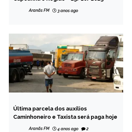
MINAS
GERAIS
Aranãs FM
3 anos ago
NOTÍCIAS
Última parcela dos auxílios
BRASIL
Caminhoneiro e Taxista será paga hoje
NOTÍCIAS
Aranãs FM
4 anos ago
2