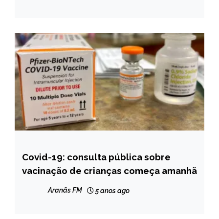
Covid-19: consulta pública sobre
BRASIL
vacinação de crianças começa amanhã
NOTÍCIAS
Aranãs FM
5 anos ago