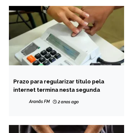
Prazo para regularizar título pela
BRASIL
internet termina nesta segunda
NOTÍCIAS
Aranãs FM
2 anos ago