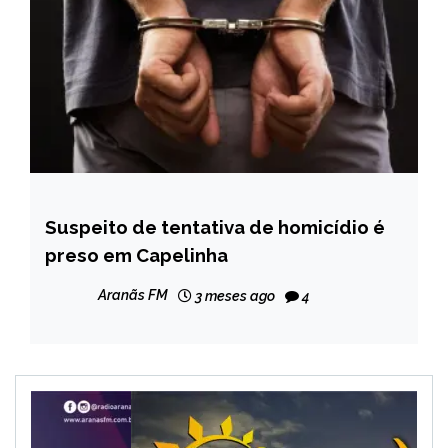
Suspeito de tentativa de homicídio é
CAPELINHA
preso em Capelinha
NOTÍCIAS
Aranãs FM
3 meses ago
4