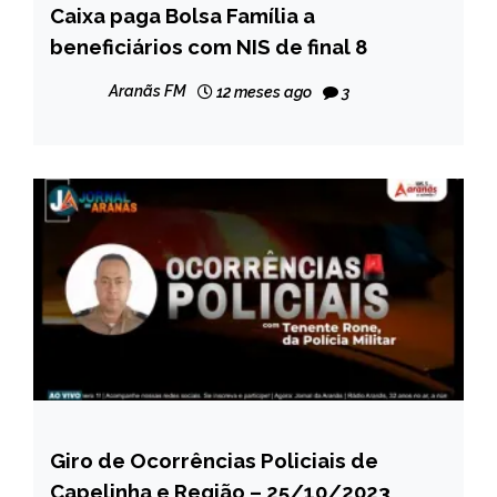
Caixa paga Bolsa Família a
BRASIL
beneficiários com NIS de final 8
NOTÍCIAS
Aranãs FM
12 meses ago
3
Giro de Ocorrências Policiais de
CAPELINHA
Capelinha e Região – 25/10/2023