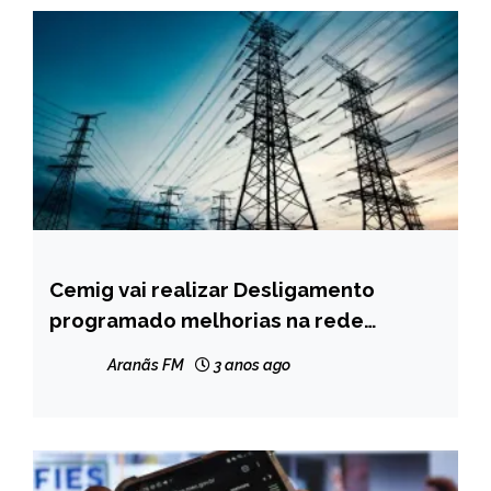
Cemig vai realizar Desligamento
CAPELINHA
programado melhorias na rede
NOTÍCIAS
elétrica em algumas ruas de
Aranãs FM
3 anos ago
Capelinha nesta quinta (14)