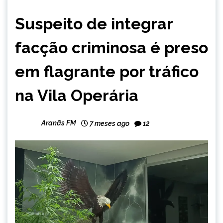
CAPELINHA
Suspeito de integrar
NOTÍCIAS
facção criminosa é preso
em flagrante por tráfico
na Vila Operária
Aranãs FM
7 meses ago
12