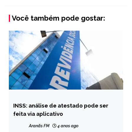
Você também pode gostar:
INSS: análise de atestado pode ser
BRASIL
feita via aplicativo
NOTÍCIAS
Aranãs FM
4 anos ago