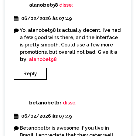
alanobet98
disse:
06/02/2026 às 07:49
Yo, alanobet98 is actually decent. I’ve had
a few good wins there, and the interface
is pretty smooth. Could use a few more
promotions, but overall not bad. Give it a
try:
alanobet98
Reply
betanobetbr
disse:
06/02/2026 às 07:49
Betanobetbr is awesome if you live in
Brazil. I appreciate that they cater well