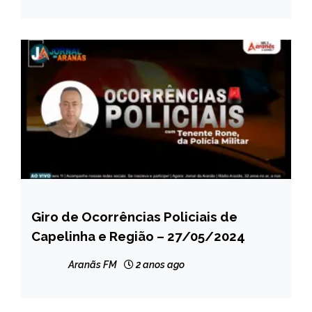
Giro de Ocorrências Policiais de
CAPELINHA
Capelinha e Região – 27/05/2024
MINAS
GERAIS
Aranãs FM
2 anos ago
NOTÍCIAS