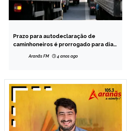
Prazo para autodeclaração de
BRASIL
caminhoneiros é prorrogado para dia
NOTÍCIAS
12
Aranãs FM
4 anos ago