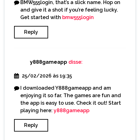
BMW555login, that’s a slick name. Hop on
and give it a shot if you’re feeling lucky.
Get started with
bmw555login
Reply
y888gameapp
disse:
25/02/2026 às 19:35
I downloaded Y888gameapp and am
enjoying it so far. The games are fun and
the app is easy to use. Check it out! Start
playing here:
y888gameapp
Reply