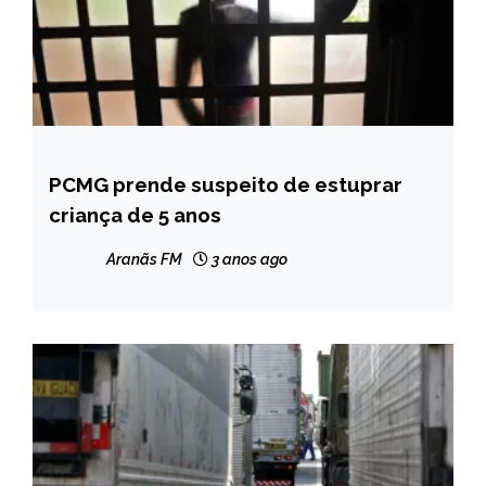
PCMG prende suspeito de estuprar
MINAS
GERAIS
criança de 5 anos
NOTÍCIAS
Aranãs FM
3 anos ago