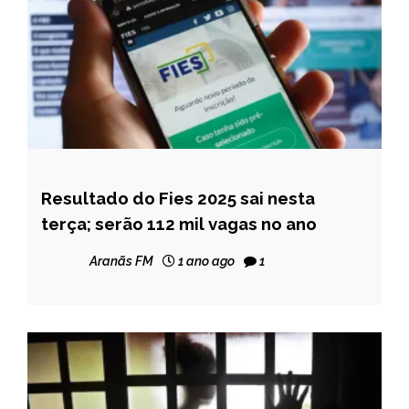
Resultado do Fies 2025 sai nesta
BRASIL
terça; serão 112 mil vagas no ano
NOTÍCIAS
Aranãs FM
1 ano ago
1