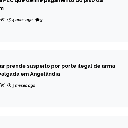
em
 FM
4 anos ago
9
itar prende suspeito por porte ilegal de arma
valgada em Angelândia
 FM
3 meses ago