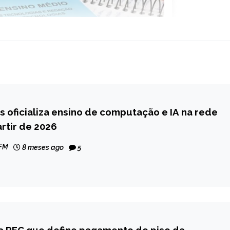
s oficializa ensino de computação e IA na rede
artir de 2026
 FM
8 meses ago
5
 PEC que define pagamento do piso da