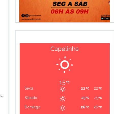
Capelinha
15
Sexta
22
22
ma
Sábado
25
25
Domingo
26
26