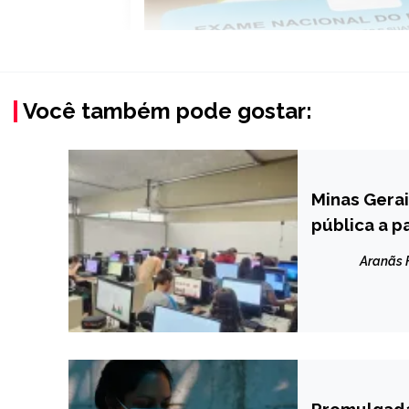
Você também pode gostar:
Minas Gerai
MINAS
GERAIS
pública a p
NOTÍCIAS
Aranãs
Promulgada
BRASIL