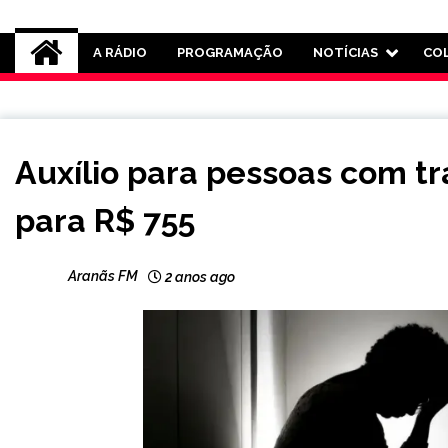
Rádio Aranãs 105.3
A RÁDIO
PROGRAMAÇÃO
NOTÍCIAS
CO
BRASIL
Auxílio para pessoas com t
NOTÍCIAS
para R$ 755
Aranãs FM
2 anos ago