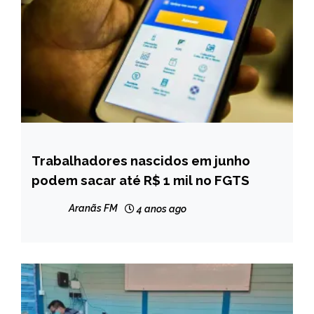
Trabalhadores nascidos em junho
BRASIL
podem sacar até R$ 1 mil no FGTS
NOTÍCIAS
Aranãs FM
4 anos ago