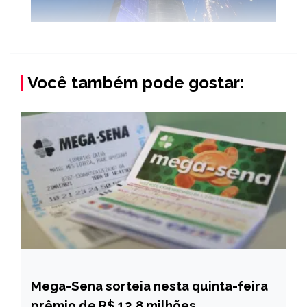
Você também pode gostar:
Mega-Sena sorteia nesta quinta-feira
BRASIL
prêmio de R$ 12,8 milhões