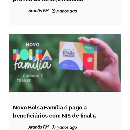
NOTÍCIAS
Aranãs FM
5 anos ago
Novo Bolsa Família é pago a
BRASIL
beneficiários com NIS de final 5
NOTÍCIAS
Aranãs FM
3 anos ago