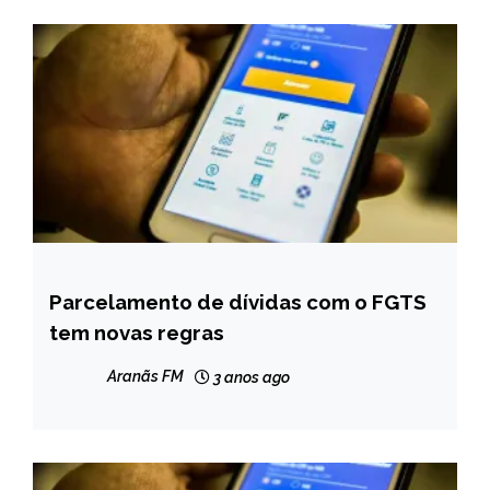
Parcelamento de dívidas com o FGTS
BRASIL
tem novas regras
NOTÍCIAS
Aranãs FM
3 anos ago