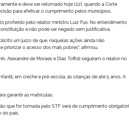
vamente e deve ser retomado hoje (22), quando a Corte
são para efetivar o cumprimento pelos municípios.
o proferido pelo relator, ministro Luiz Fux. No entendimento
Constituição e não pode ser negado sem justificativa.
implícito um juízo de que, naquelas ações ainda não
e priorizar o acesso dos mais pobres”, afirmou.
, Alexandre de Moraes e Dias Toffoli seguiram o relator no
fantil, em creche e pré-escola, às crianças de até 5 anos. A
a garantir as matrículas.
isão que for tomada pelo STF será de cumprimento obrigatór
 do país.