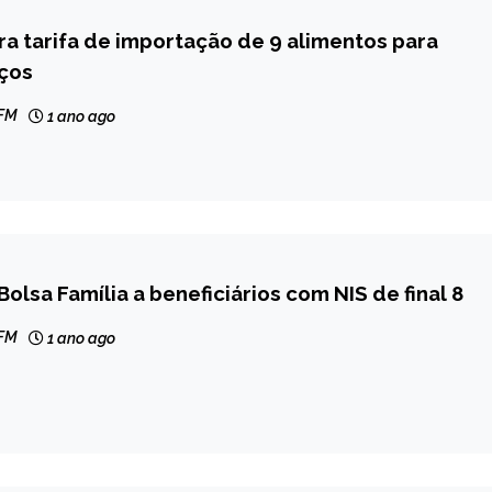
a tarifa de importação de 9 alimentos para
eços
 FM
1 ano ago
Bolsa Família a beneficiários com NIS de final 8
 FM
1 ano ago