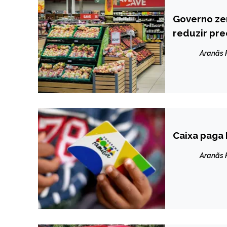
Governo zer
BRASIL
reduzir pr
NOTÍCIAS
Aranãs
Caixa paga 
BRASIL
NOTÍCIAS
Aranãs