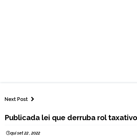
Next Post
BRASIL
Publicada lei que derruba rol taxati
NOTÍCIAS
qui set 22 , 2022