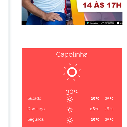
Capelinha
30
Sábado
25
25
Domingo
26
26
Segunda
25
25