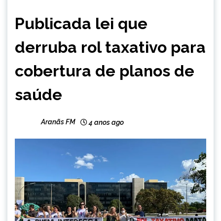
BRASIL
Publicada lei que
NOTÍCIAS
derruba rol taxativo para
cobertura de planos de
saúde
Aranãs FM
4 anos ago