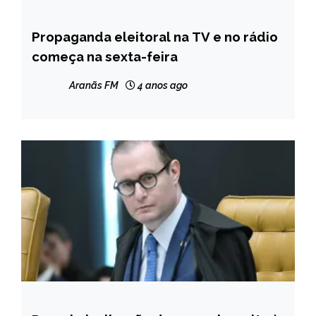
Propaganda eleitoral na TV e no rádio
BRASIL
começa na sexta-feira
NOTÍCIAS
Aranãs FM
4 anos ago