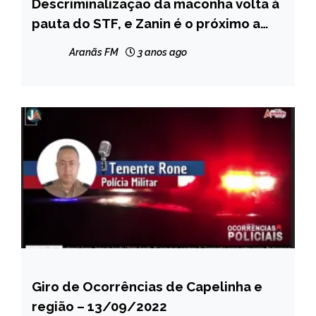
Descriminalização da maconha volta à
BRASIL
pauta do STF, e Zanin é o próximo a
votar
Aranãs FM
3 anos ago
Giro de Ocorrências de Capelinha e
CAPELINHA
região – 13/09/2022
NOTÍCIAS