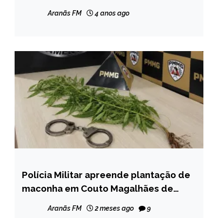
Aranãs FM
4 anos ago
Polícia Militar apreende plantação de
MINAS
GERAIS
maconha em Couto Magalhães de
Minas
NOTÍCIAS
Aranãs FM
2 meses ago
9