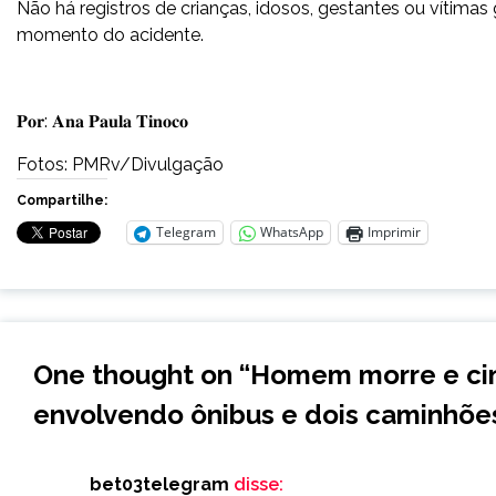
Não há registros de crianças, idosos, gestantes ou vítimas
momento do acidente.
𝐏𝐨𝐫: 𝐀𝐧𝐚 𝐏𝐚𝐮𝐥𝐚 𝐓𝐢𝐧𝐨𝐜𝐨
Fotos: PMRv/Divulgação
Compartilhe:
Telegram
WhatsApp
Imprimir
One thought on “
Homem morre e cin
envolvendo ônibus e dois caminhõe
bet03telegram
disse: