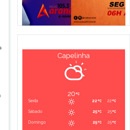
a
Capelinha
20
u
Sexta
22
22
Sábado
25
25
Domingo
25
25