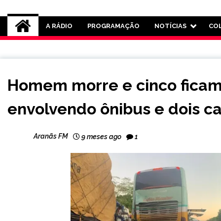
Rádio Aranãs 105.3
A RÁDIO
PROGRAMAÇÃO
NOTÍCIAS
CO
MINAS
Homem morre e cinco ficam
GERAIS
NOTÍCIAS
envolvendo ônibus e dois c
Aranãs FM
9 meses ago
1