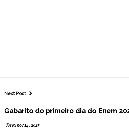
Next Post
BRASIL
Gabarito do primeiro dia do Enem 202
NOTÍCIAS
sex nov 14 , 2025