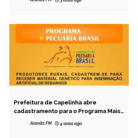
3 anos ago
Prefeitura de Capelinha abre
CAPELINHA
cadastramento para o Programa Mais
NOTÍCIAS
Pecuária Brasil
Aranãs FM
4 anos ago