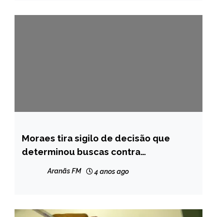
Moraes tira sigilo de decisão que
BRASIL
determinou buscas contra
NOTÍCIAS
empresários
Aranãs FM
4 anos ago