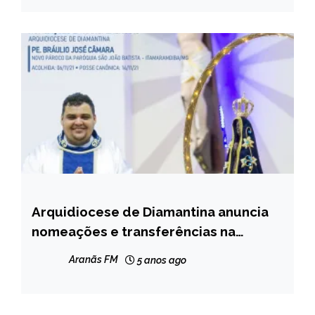
Arquidiocese de Diamantina anuncia
CAPELINHA
nomeações e transferências na
NOTÍCIAS
Paróquias em Capelinha
Aranãs FM
5 anos ago