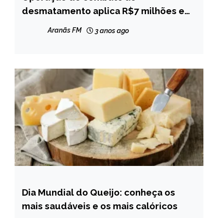
desmatamento aplica R$7 milhões em
multas em oito municípios do Vale do
Aranãs FM
3 anos ago
Jequitinhonha
Dia Mundial do Queijo: conheça os
BRASIL
mais saudáveis e os mais calóricos
CAPELINHA