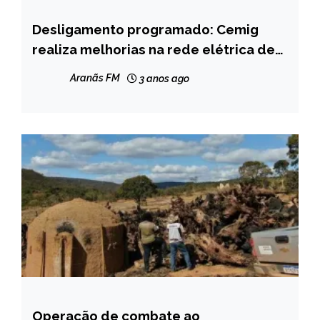
Desligamento programado: Cemig
CAPELINHA
realiza melhorias na rede elétrica de
NOTÍCIAS
Capelinha
Aranãs FM
3 anos ago
Operação de combate ao
NOTÍCIAS