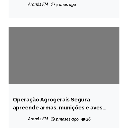
INTERNACIONAL
Aranãs FM
4 anos ago
MINAS
GERAIS
NOTÍCIAS
Operação Agrogerais Segura
MINAS
GERAIS
apreende armas, munições e aves
silvestres em Rio Vermelho
NOTÍCIAS
Aranãs FM
2 meses ago
26