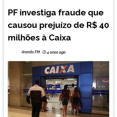
BRASIL
PF investiga fraude que
NOTÍCIAS
causou prejuízo de R$ 40
milhões à Caixa
Aranãs FM
4 anos ago