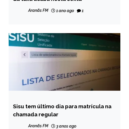
NOTÍCIAS
Aranãs FM
1 ano ago
1
Sisu tem último dia para matrícula na
BRASIL
chamada regular
NOTÍCIAS
Aranãs FM
3 anos ago