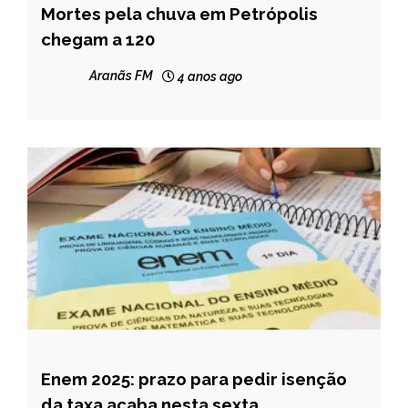
Mortes pela chuva em Petrópolis
BRASIL
chegam a 120
NOTÍCIAS
Aranãs FM
4 anos ago
Enem 2025: prazo para pedir isenção
BRASIL
da taxa acaba nesta sexta