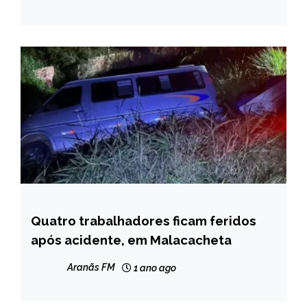
Quatro trabalhadores ficam feridos
CAPELINHA
após acidente, em Malacacheta
MINAS
GERAIS
Aranãs FM
1 ano ago
NOTÍCIAS