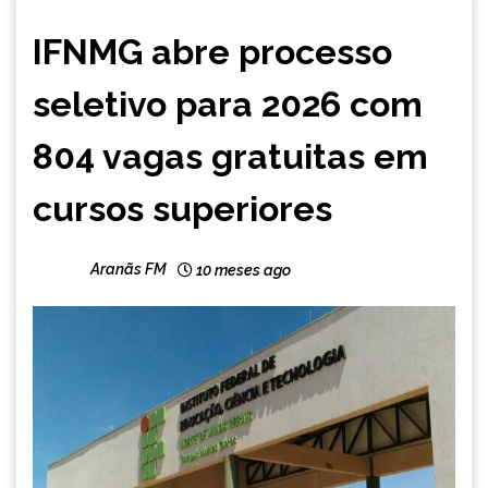
CAPELINHA
IFNMG abre processo
MINAS
GERAIS
seletivo para 2026 com
NOTÍCIAS
804 vagas gratuitas em
cursos superiores
Aranãs FM
10 meses ago