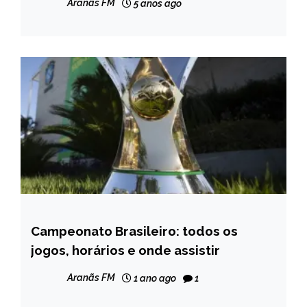
Aranãs FM
5 anos ago
Campeonato Brasileiro: todos os
ESPORTES
jogos, horários e onde assistir
NOTÍCIAS
Aranãs FM
1 ano ago
1