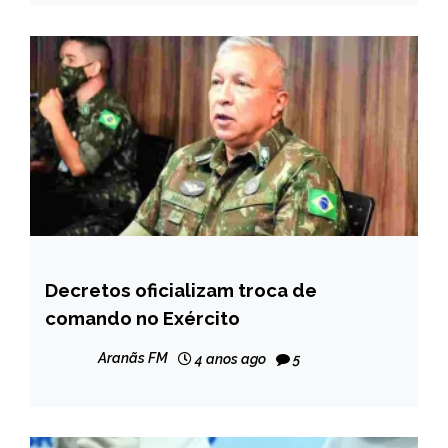
Decretos oficializam troca de
BRASIL
comando no Exército
NOTÍCIAS
Aranãs FM
4 anos ago
5