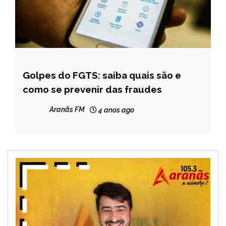
Golpes do FGTS: saiba quais são e
BRASIL
como se prevenir das fraudes
NOTÍCIAS
Aranãs FM
4 anos ago