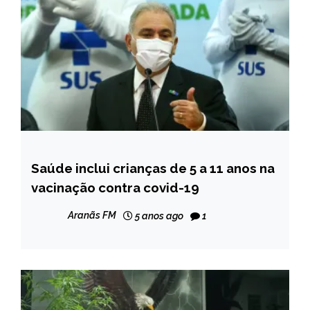
Saúde inclui crianças de 5 a 11 anos na
BRASIL
vacinação contra covid-19
NOTÍCIAS
Aranãs FM
5 anos ago
1