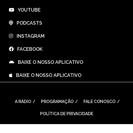
⠀YOUTUBE
⠀PODCASTS
⠀INSTAGRAM
⠀FACEBOOK
⠀BAIXE O NOSSO APLICATIVO
⠀BAIXE O NOSSO APLICATIVO
A RÁDIO
PROGRAMAÇÃO
FALE CONOSCO
POLÍTICA DE PRIVACIDADE
WordPress Theme: Seek by
ThemeInWP