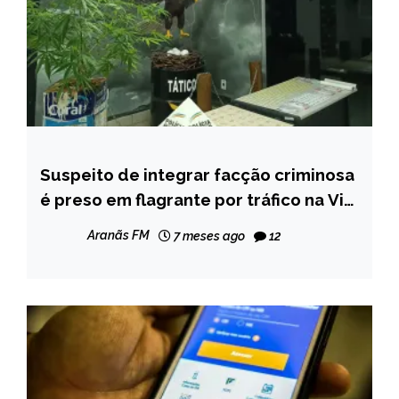
Suspeito de integrar facção criminosa
CAPELINHA
é preso em flagrante por tráfico na Vila
NOTÍCIAS
Operária
Aranãs FM
7 meses ago
12