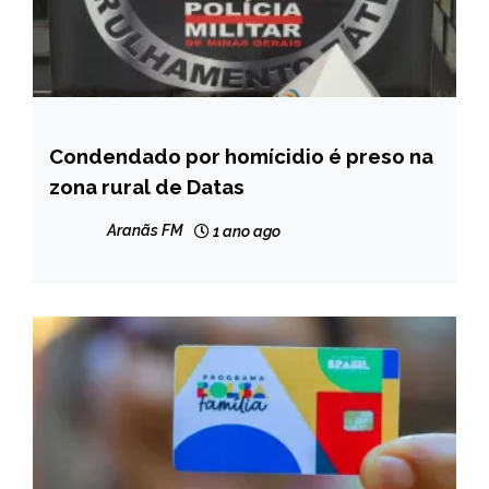
Condendado por homícidio é preso na
CAPELINHA
zona rural de Datas
MINAS
GERAIS
Aranãs FM
1 ano ago
NOTÍCIAS