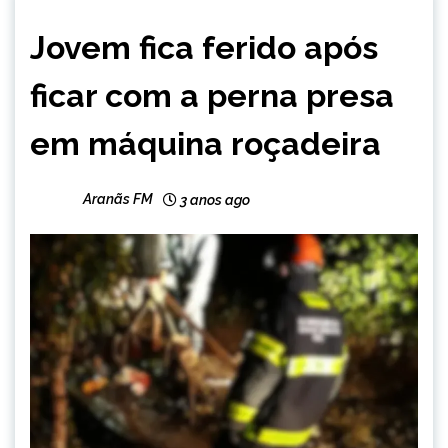
CAPELINHA
Jovem fica ferido após
NOTÍCIAS
ficar com a perna presa
em máquina roçadeira
Aranãs FM
3 anos ago