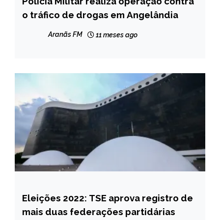
Polícia Militar realiza operação contra
NOTÍCIAS
o tráfico de drogas em Angelândia
Aranãs FM
11 meses ago
Eleições 2022: TSE aprova registro de
BRASIL
mais duas federações partidárias
NOTÍCIAS