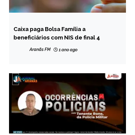
Caixa paga Bolsa Família a
BRASIL
beneficiários com NIS de final 4
NOTÍCIAS
Aranãs FM
1 ano ago