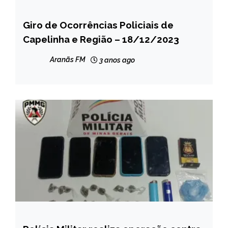
Giro de Ocorrências Policiais de
CAPELINHA
Capelinha e Região – 18/12/2023
MINAS
GERAIS
Aranãs FM
3 anos ago
NOTÍCIAS