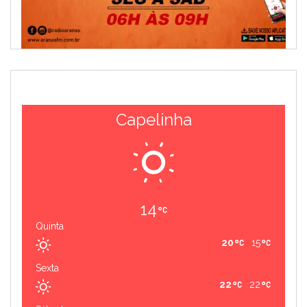
Capelinha
14
Quinta
20
15
Sexta
22
22