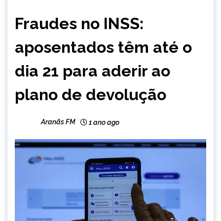
BRASIL
Fraudes no INSS:
NOTÍCIAS
aposentados têm até o
dia 21 para aderir ao
plano de devolução
Aranãs FM
1 ano ago