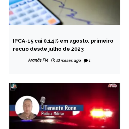
IPCA-15 cai 0,14% em agosto, primeiro
BRASIL
recuo desde julho de 2023
NOTÍCIAS
Aranãs FM
12 meses ago
1