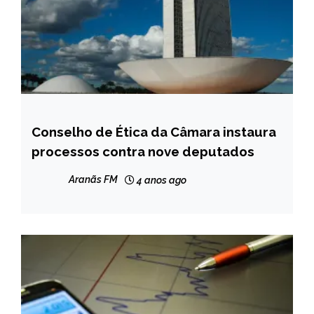
Conselho de Ética da Câmara instaura
BRASIL
processos contra nove deputados
NOTÍCIAS
Aranãs FM
4 anos ago