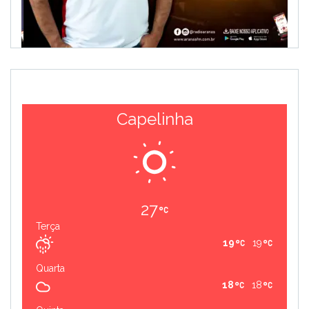
Capelinha
27
Terça
19
19
Quarta
18
18