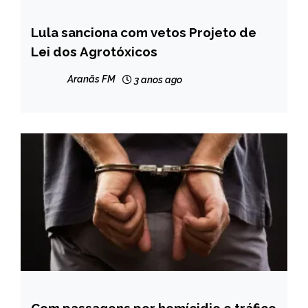
Lula sanciona com vetos Projeto de
BRASIL
Lei dos Agrotóxicos
CAPELINHA
NOTÍCIAS
Aranãs FM
3 anos ago
MINAS