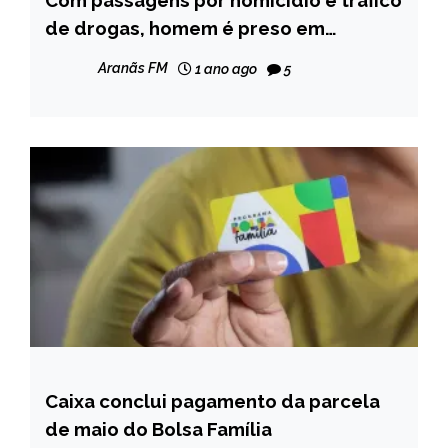
Com passagens por homícidio e tráfico
GERAIS
de drogas, homem é preso em
Itamarandiba
NOTÍCIAS
Aranãs FM
1 ano ago
5
Caixa conclui pagamento da parcela
BRASIL
de maio do Bolsa Família
NOTÍCIAS