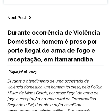
Next Post
CAPELINHA
Durante ocorrência de Violência
MINAS
Doméstica, homem é preso por
GERAIS
NOTÍCIAS
porte ilegal de arma de fogo e
receptação, em Itamarandiba
qua jul 16 , 2025
Durante o atendimento de uma ocorrência de
violência doméstica, um homem foi preso, pela Polícia
Militar de Minas Gerais, por posse ilegal de arma de
fogo e receptação, na zona rural de Itamarandiba.
Segundo a PM, durante a ação, os militares
encontraram cartucheira calibre 36, 10 munições