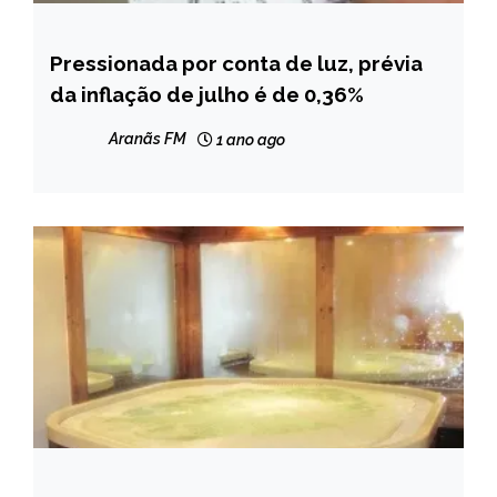
Pressionada por conta de luz, prévia
BRASIL
da inflação de julho é de 0,36%
NOTÍCIAS
Aranãs FM
1 ano ago