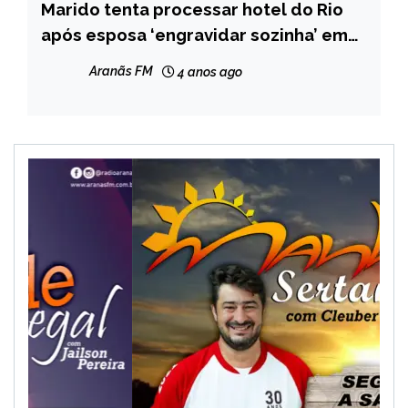
Marido tenta processar hotel do Rio
BRASIL
após esposa ‘engravidar sozinha’ em
hidromassagem
Aranãs FM
4 anos ago