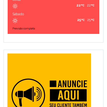
22
22
Sábado
25
25
Previsão completa