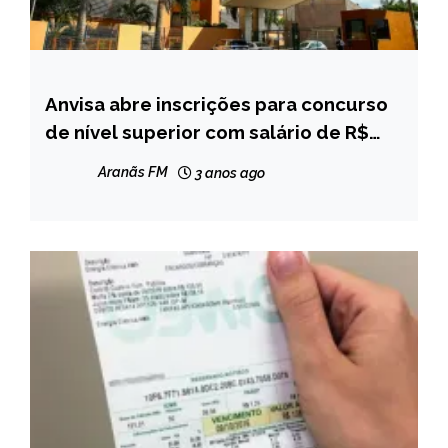
Anvisa abre inscrições para concurso
BRASIL
de nível superior com salário de R$
NOTÍCIAS
16,4 mil
Aranãs FM
3 anos ago