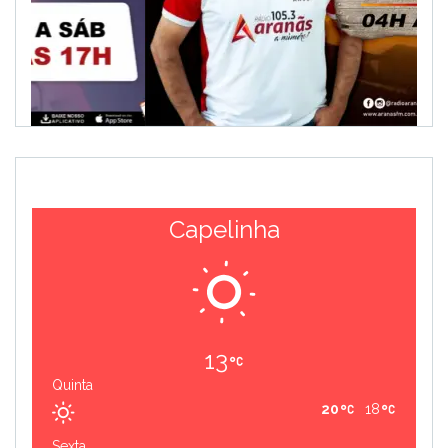
Capelinha
13
Quinta
20
18
Sexta