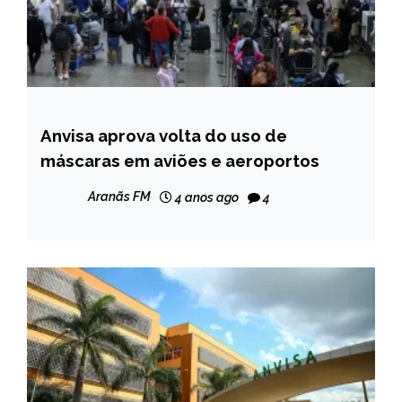
Anvisa aprova volta do uso de
BRASIL
máscaras em aviões e aeroportos
NOTÍCIAS
Aranãs FM
4 anos ago
4