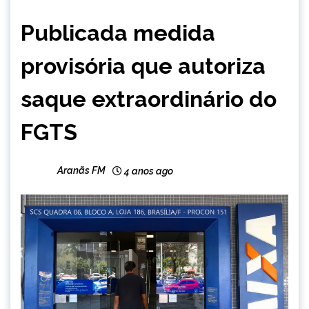
BRASIL
Publicada medida
NOTÍCIAS
provisória que autoriza
saque extraordinário do
FGTS
Aranãs FM
4 anos ago