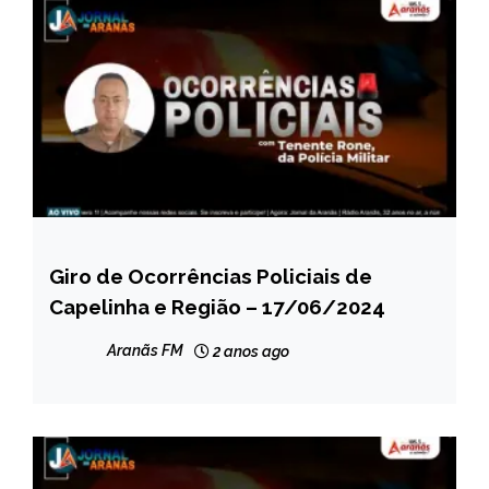
Giro de Ocorrências Policiais de
CAPELINHA
Capelinha e Região – 17/06/2024
MINAS
GERAIS
Aranãs FM
2 anos ago
NOTÍCIAS