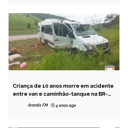
Criança de 10 anos morre em acidente
CAPELINHA
entre van e caminhão-tanque na BR-
MINAS
259
GERAIS
Aranãs FM
4 anos ago
NOTÍCIAS