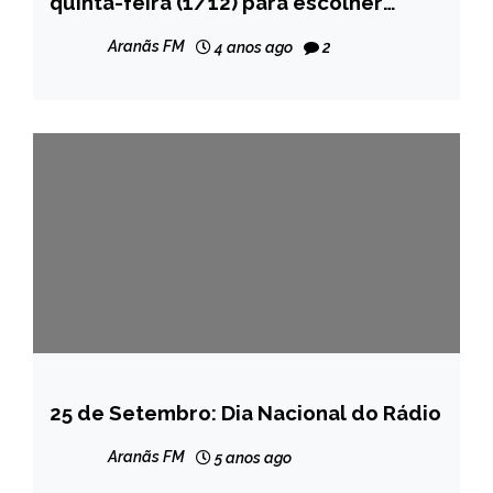
quinta-feira (1/12) para escolher
MINAS
diretores e vices nas escolas
GERAIS
Aranãs FM
4 anos ago
2
estaduais
NOTÍCIAS
25 de Setembro: Dia Nacional do Rádio
BRASIL
CAPELINHA
Aranãs FM
5 anos ago
NOTÍCIAS