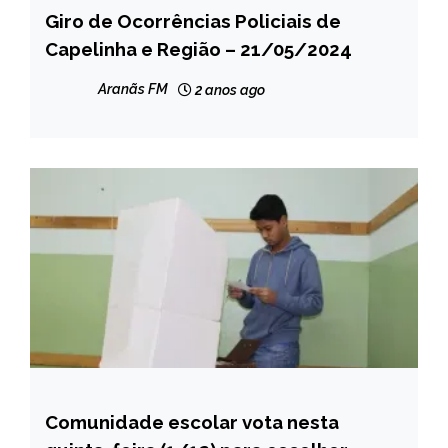
Giro de Ocorrências Policiais de
CAPELINHA
Capelinha e Região – 21/05/2024
MINAS
GERAIS
Aranãs FM
2 anos ago
NOTÍCIAS
Comunidade escolar vota nesta
CAPELINHA