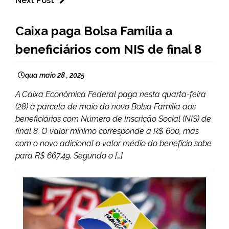
Next Post
BRASIL
Caixa paga Bolsa Família a
NOTÍCIAS
beneficiários com NIS de final 8
qua maio 28 , 2025
A Caixa Econômica Federal paga nesta quarta-feira
(28) a parcela de maio do novo Bolsa Família aos
beneficiários com Número de Inscrição Social (NIS) de
final 8. O valor mínimo corresponde a R$ 600, mas
com o novo adicional o valor médio do benefício sobe
para R$ 667,49. Segundo o […]